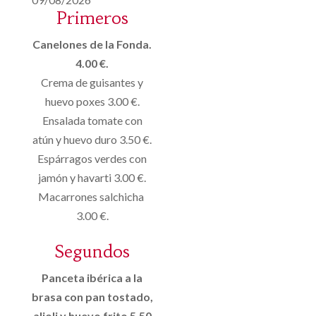
Primeros
Canelones de la Fonda.
4.00 €.
Crema de guisantes y
huevo poxes 3.00 €.
Ensalada tomate con
atún y huevo duro 3.50 €.
Espárragos verdes con
jamón y havarti 3.00 €.
Macarrones salchicha
3.00 €.
Segundos
Panceta ibérica a la
brasa con pan tostado,
alioli y huevo frito 5.50