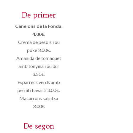
De primer
Canelons de la Fonda.
4.00€.
Crema de pèsols i ou
poxé 3.00€.
Amanida de tomaquet
amb tonyina i ou dur
3.50€.
Espàrrecs verds amb
pernil i havarti 3.00€.
Macarrons salsitxa
3.00€
De segon