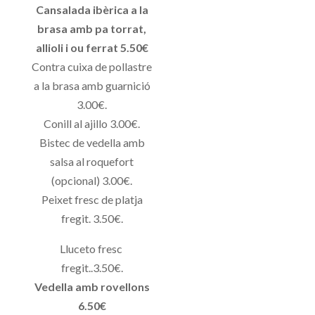
Cansalada ibèrica a la
brasa amb pa torrat,
allioli i ou ferrat 5.50€
Contra cuixa de pollastre
a la brasa amb guarnició
3.00€.
Conill al ajillo 3.00€.
Bistec de vedella amb
salsa al roquefort
(opcional) 3.00€.
Peixet fresc de platja
fregit. 3.50€.
Lluceto fresc
fregit..3.50€.
Vedella amb rovellons
6.50€