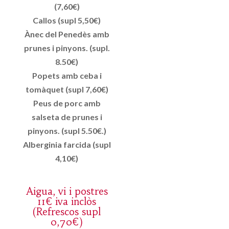
(7,60€)
Callos (supl 5,50€)
Ànec del Penedès amb
prunes i pinyons. (supl.
8.50€)
Popets amb ceba i
tomàquet (supl 7,60€)
Peus de porc amb
salseta de prunes i
pinyons. (supl 5.50€.)
Alberginia farcida (supl
4,10€)
Aigua, vi i postres
11€ iva inclòs
(Refrescos supl
0,70€)