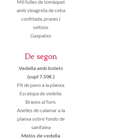
Mil fulles de tomàquet
amb vinagreta de ceba
confitada, prunes i
seitons
Gaspatxo
De segon
Vedella amb bolets
(supl 7.50€.)
Pit de pavo a la planxa.
Escalopa de vedella.
Braons al forn.
Anelles de calamar a la
planxa sobre fondo de
samfaina
Melós de vedella