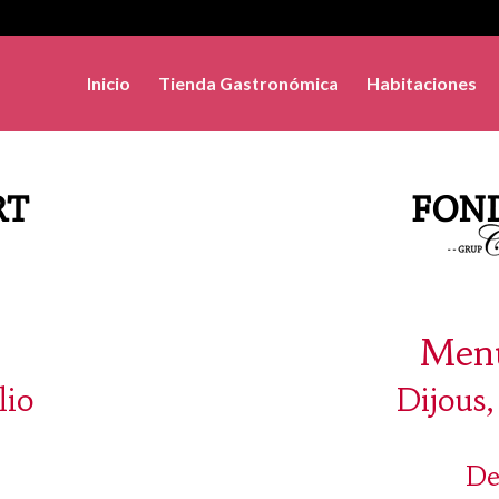
Inicio
Tienda Gastronómica
Habitaciones
Menú
lio
Dijous,
De