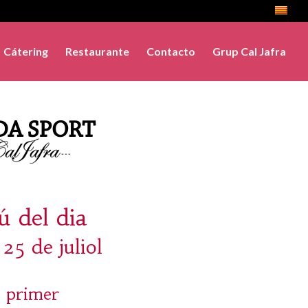
Cátering
Restaurante
Contacto
Grup Cal Jafra
 del dia
 25 de juliol
 primer