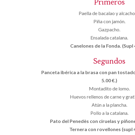
Primeros
Paella de bacalao y alcacho
Piña con jamón.
Gazpacho.
Ensalada catalana.
Canelones de la Fonda. (Supl 
Segundos
Panceta ibérica a la brasa con pan tostado
5.00 €.)
Montadito de lomo.
Huevos rellenos de carne y grat
Atún a la plancha.
Pollo a la catalana.
Pato del Penedès con ciruelas y piñones
Ternera con rovellones (supl 4