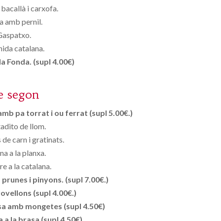
 bacallà i carxofa.
a amb pernil.
Gaspatxo.
ida catalana.
a Fonda. (supl 4.00€)
e segon
mb pa torrat i ou ferrat (supl 5.00€.)
dito de llom.
 de carn i gratinats.
na a la planxa.
re a la catalana.
runes i pinyons. (supl 7.00€.)
ovellons (supl 4.00€.)
asa amb mongetes (supl 4.50€)
 a la brasa (supl 4.50€)