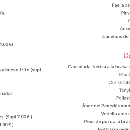
Paella de
fa.
Piny
Aman
Canelons de l
4.00 €)
D
Cansalada ibèrica a la brasa a
 y huevo frito (supl
Monta
Ous farcits
Tonyi
inados.
Pollast
Ànec del Penedès amb p
Vedella amb r
. (Supl 7.00 €.)
Peus de porc a la br
.00 €.)
Botifarra negra