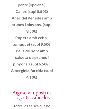
pebre (opcional)
Callos (supl 5,50€)
Ànec del Penedès amb
prunes i pinyons. (supl.
8.50€)
Popets amb ceba i
tomàquet (supl 9,50€)
Peus de porc amb
salseta de prunes i
pinyons. (supl 6.50€.)
Alberginia farcida (supl
4,10€)
Aigua, vi i postres
12,50€ iva inclòs
Totes les salses que no