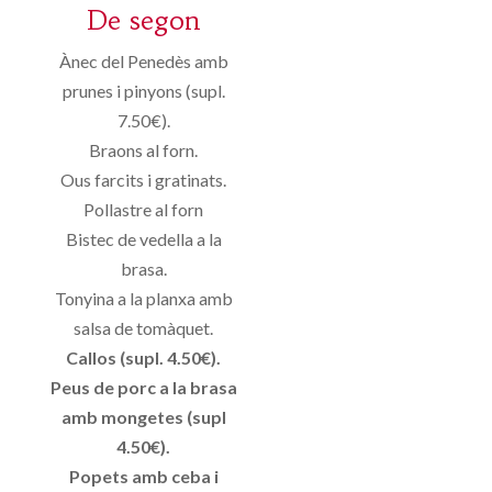
De segon
Ànec del Penedès amb
prunes i pinyons (supl.
7.50€).
Braons al forn.
Ous farcits i gratinats.
Pollastre al forn
Bistec de vedella a la
brasa.
Tonyina a la planxa amb
salsa de tomàquet.
Callos (supl. 4.50€).
Peus de porc a la brasa
amb mongetes (supl
4.50€).
Popets amb ceba i