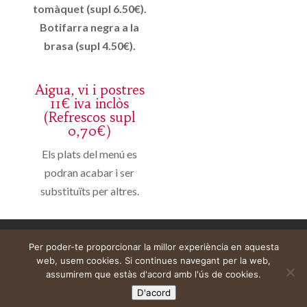
tomàquet (supl 6.50€).
Botifarra negra a la
brasa (supl 4.50€).
Aigua, vi i postres
11€ iva inclòs
(Refrescos supl
0,70€)
Els plats del menú es
podran acabar i ser
substituïts per altres.
Aviso legal
Carrito
Mi cuenta
Per poder-te proporcionar la millor experiència en aquesta
web, usem cookies. Si continues navegant per la web,
assumirem que estàs d'acord amb l'ús de cookies.
D'acord
Web construïda per
DeMomentSomTres