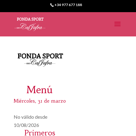
+34 977 677 188
Menú
Miércoles, 31 de marzo
No válido desde
10/08/2026
Primeros