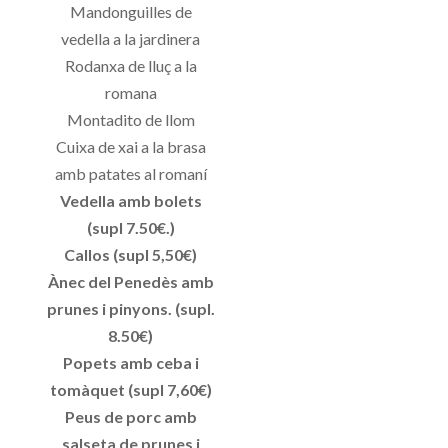
Mandonguilles de
vedella a la jardinera
Rodanxa de lluç a la
romana
Montadito de llom
Cuixa de xai a la brasa
amb patates al romaní
Vedella amb bolets
(supl 7.50€.)
Callos (supl 5,50€)
Ànec del Penedès amb
prunes i pinyons. (supl.
8.50€)
Popets amb ceba i
tomàquet (supl 7,60€)
Peus de porc amb
salseta de prunes i