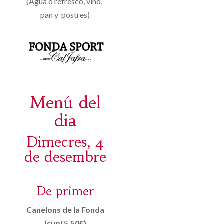
(Agua o refresco, vino,
pan y postres)
Menú del
dia
Dimecres, 4
de desembre
De primer
Canelons de la Fonda
(supl 5.50€)