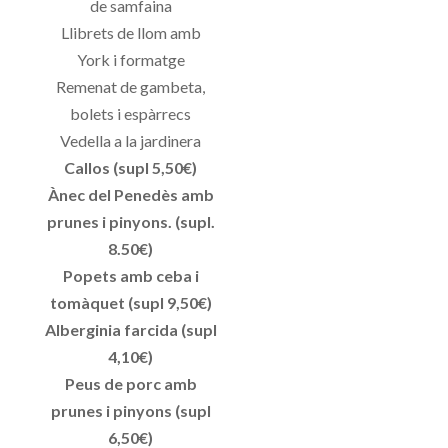
de samfaina
Llibrets de llom amb
York i formatge
Remenat de gambeta,
bolets i espàrrecs
Vedella a la jardinera
Callos (supl 5,50€)
Ànec del Penedès amb
prunes i pinyons. (supl.
8.50€)
Popets amb ceba i
tomàquet (supl 9,50€)
Alberginia farcida (supl
4,10€)
Peus de porc amb
prunes i pinyons (supl
6,50€)