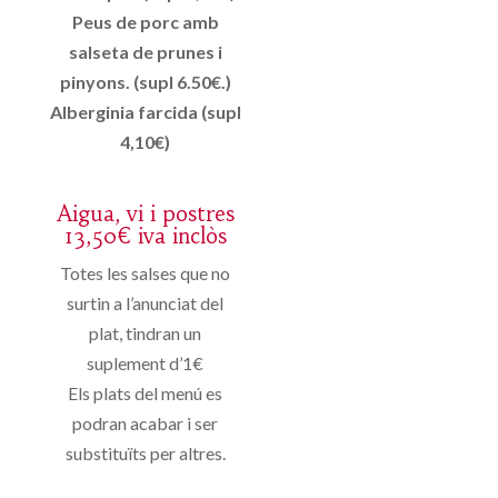
Peus de porc amb
salseta de prunes i
pinyons. (supl 6.50€.)
Alberginia farcida (supl
4,10€)
Aigua, vi i postres
13,50€ iva inclòs
Totes les salses que no
surtin a l’anunciat del
plat, tindran un
suplement d’1€
Els plats del menú es
podran acabar i ser
substituïts per altres.