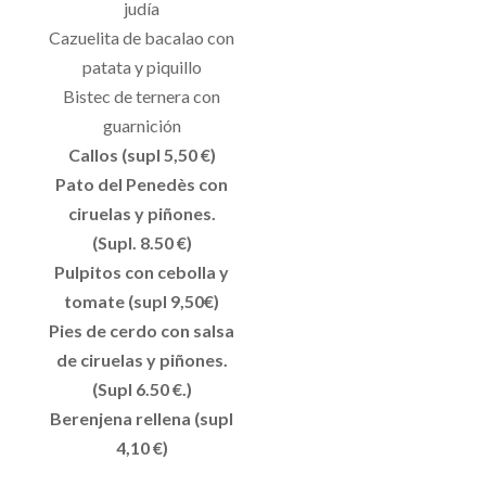
judía
Cazuelita de bacalao con
patata y piquillo
Bistec de ternera con
guarnición
Callos (supl 5,50 €)
Pato del Penedès con
ciruelas y piñones.
(Supl. 8.50 €)
Pulpitos con cebolla y
tomate (supl 9,50€)
Pies de cerdo con salsa
de ciruelas y piñones.
(Supl 6.50 €.)
Berenjena rellena (supl
4,10 €)