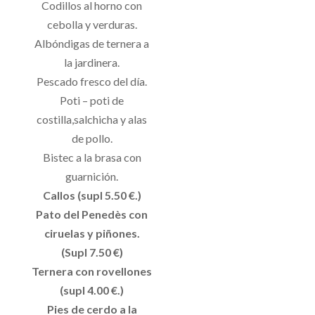
Codillos al horno con
cebolla y verduras.
Albóndigas de ternera a
la jardinera.
Pescado fresco del día.
Poti – poti de
costilla,salchicha y alas
de pollo.
Bistec a la brasa con
guarnición.
Callos (supl 5.50 €.)
Pato del Penedès con
ciruelas y piñones.
(Supl 7.50 €)
Ternera con rovellones
(supl 4.00 €.)
Pies de cerdo a la