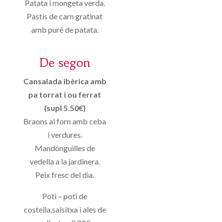
Patata i mongeta verda.
Pastís de carn gratinat
amb puré de patata.
De segon
Cansalada ibèrica amb
pa torrat i ou ferrat
(supl 5.50€)
Braons al forn amb ceba
i verdures.
Mandonguilles de
vedella a la jardinera.
Peix fresc del dia.
Poti – poti de
costella,salsitxa i ales de