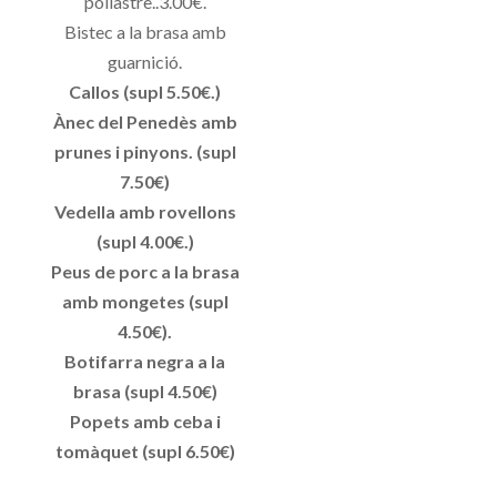
pollastre..3.00€.
Bistec a la brasa amb
guarnició.
Callos (supl 5.50€.)
Ànec del Penedès amb
prunes i pinyons. (supl
7.50€)
Vedella amb rovellons
(supl 4.00€.)
Peus de porc a la brasa
amb mongetes (supl
4.50€).
Botifarra negra a la
brasa (supl 4.50€)
Popets amb ceba i
tomàquet (supl 6.50€)