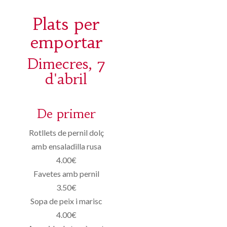
Plats per
emportar
Dimecres, 7
d'abril
De primer
Rotllets de pernil dolç
amb ensaladilla rusa
4.00€
Favetes amb pernil
3.50€
Sopa de peix i marisc
4.00€