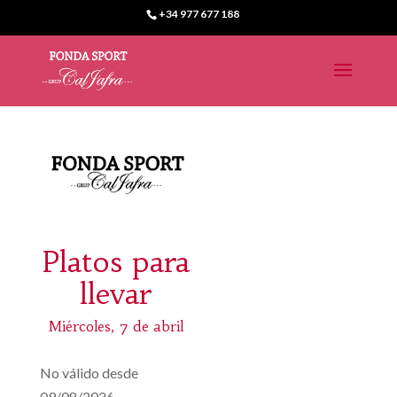
+34 977 677 188
Platos para
llevar
Miércoles, 7 de abril
No válido desde
09/08/2026