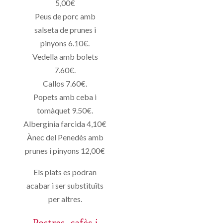
5,00€
Peus de porc amb
salseta de prunes i
pinyons 6.10€.
Vedella amb bolets
7.60€.
Callos 7.60€.
Popets amb ceba i
tomàquet 9.50€.
Alberginia farcida 4,10€
Ànec del Penedès amb
prunes i pinyons 12,00€
Els plats es podran
acabar i ser substituïts
per altres.
Postres, cafès i