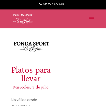
+34 977 677 188
Platos para
llevar
Miércoles, 7 de julio
No válido desde
06/08/2026