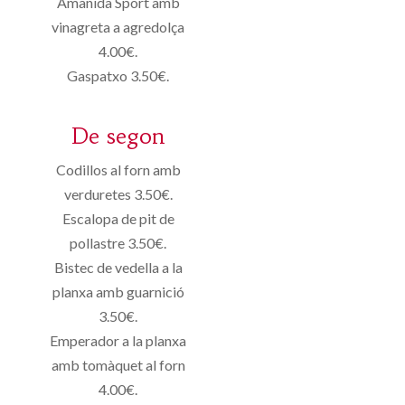
Amanida Sport amb
vinagreta a agredolça
4.00€.
Gaspatxo 3.50€.
De segon
Codillos al forn amb
verduretes 3.50€.
Escalopa de pit de
pollastre 3.50€.
Bistec de vedella a la
planxa amb guarnició
3.50€.
Emperador a la planxa
amb tomàquet al forn
4.00€.