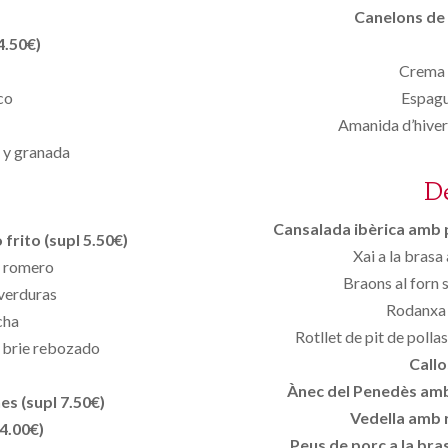
Canelons de 
4.50€)
Crema d
co
Espagu
Amanida d’hive
 y granada
D
Cansalada ibèrica amb pa
frito (supl 5.50€)
Xai a la bras
l romero
Braons al forn 
 verduras
Rodanxa d
cha
Rotllet de pit de poll
y brie rebozado
Callo
Ànec del Penedès amb 
es (supl 7.50€)
Vedella amb r
4.00€)
Peus de porc a la br