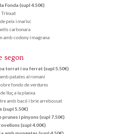
la Fonda (supl 4.50€)
Trinxat
e peix i marisc
etis carbonara
rn amb codony i magrana
e segon
 torrat i ou ferrat (supl 5.50€)
a amb patates al romaní
sobre fondo de verdures
e lluç a la planxa
astre amb bacó i brie arrebossat
s (supl 5.50€)
prunes i pinyons (supl 7.50€)
ovellons (supl 4.00€)
asa amb mongetes (supl 4.50€)