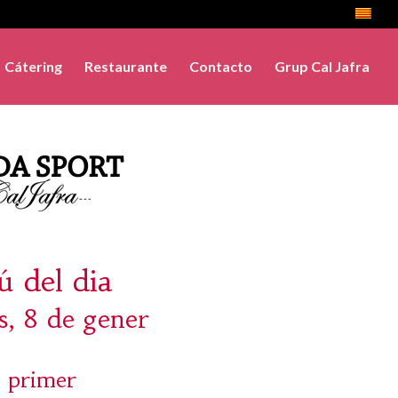
Cátering
Restaurante
Contacto
Grup Cal Jafra
 del dia
, 8 de gener
 primer