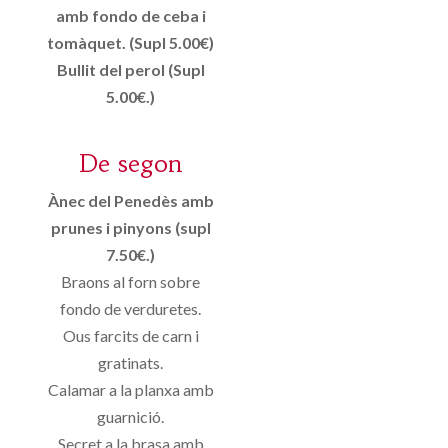
amb fondo de ceba i
tomàquet. (Supl 5.00€)
Bullit del perol (Supl
5.00€.)
De segon
Ànec del Penedès amb
prunes i pinyons (supl
7.50€.)
Braons al forn sobre
fondo de verduretes.
Ous farcits de carn i
gratinats.
Calamar a la planxa amb
guarnició.
Secret a la brasa amb