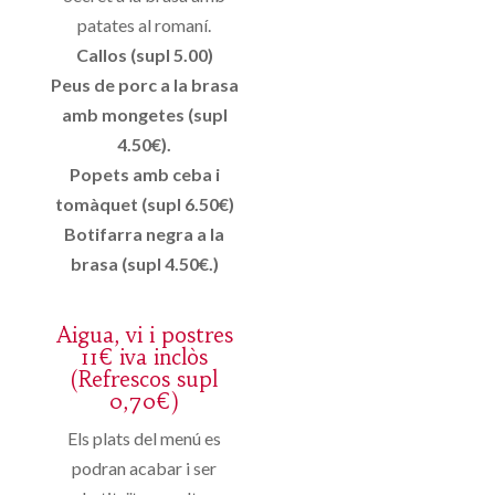
patates al romaní.
Callos (supl 5.00)
Peus de porc a la brasa
amb mongetes (supl
4.50€).
Popets amb ceba i
tomàquet (supl 6.50€)
Botifarra negra a la
brasa (supl 4.50€.)
Aigua, vi i postres
11€ iva inclòs
(Refrescos supl
0,70€)
Els plats del menú es
podran acabar i ser