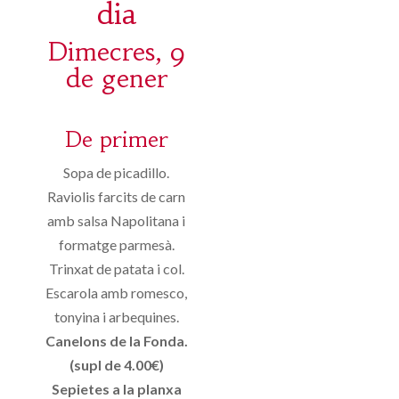
dia
Dimecres, 9
de gener
De primer
Sopa de picadillo.
Raviolis farcits de carn
amb salsa Napolitana i
formatge parmesà.
Trinxat de patata i col.
Escarola amb romesco,
tonyina i arbequines.
Canelons de la Fonda.
(supl de 4.00€)
Sepietes a la planxa