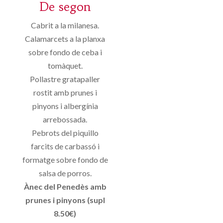
De segon
Cabrit a la milanesa.
Calamarcets a la planxa
sobre fondo de ceba i
tomàquet.
Pollastre gratapaller
rostit amb prunes i
pinyons i albergínia
arrebossada.
Pebrots del piquillo
farcits de carbassó i
formatge sobre fondo de
salsa de porros.
Ànec del Penedès amb
prunes i pinyons (supl
8.50€)