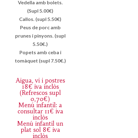
Vedella amb bolets.
(Supl 5.00€)
Callos. (supl 5.50€)
Peus de porc amb
prunes i pinyons. (supl
5.50€.)
Popets amb ceba i
tomàquet (supl 7.50€.)
Aigua, vi i postres
18€ iva inclòs
(Refrescos supl
0,70€)
Menú infantil: a
consultar 11€ iva
inclòs
Menú infantil un
plat sol 8€ iva
inclòs