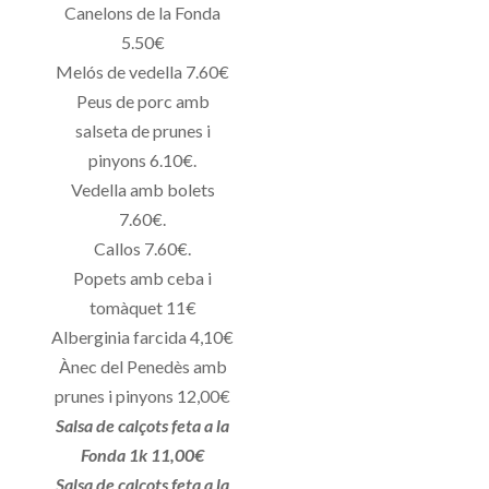
Canelons de la Fonda
5.50€
Melós de vedella 7.60€
Peus de porc amb
salseta de prunes i
pinyons 6.10€.
Vedella amb bolets
7.60€.
Callos 7.60€.
Popets amb ceba i
tomàquet 11€
Alberginia farcida 4,10€
Ànec del Penedès amb
prunes i pinyons 12,00€
Salsa de calçots feta a la
Fonda 1k 11,00€
Salsa de calçots feta a la