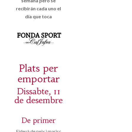
semana pero se
recibirán cada uno el
día que toca
Plats per
emportar
Dissabte, 11
de desembre
De primer
Fideuà de peix i marisc