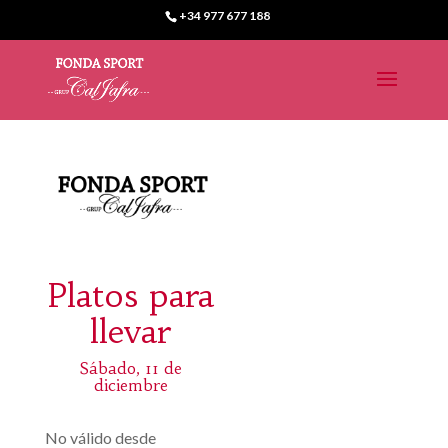
+34 977 677 188
Platos para
llevar
Sábado, 11 de
diciembre
No válido desde