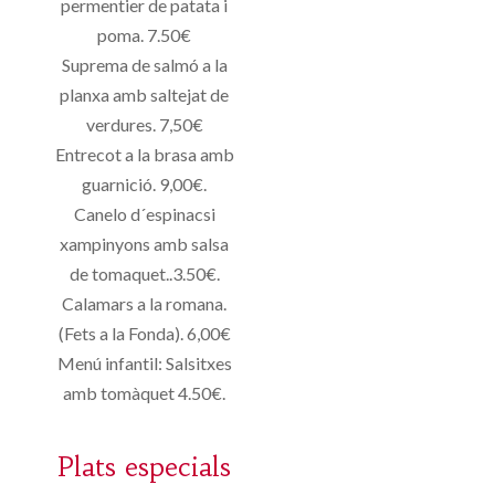
permentier de patata i
poma. 7.50€
Suprema de salmó a la
planxa amb saltejat de
verdures. 7,50€
Entrecot a la brasa amb
guarnició. 9,00€.
Canelo d´espinacsi
xampinyons amb salsa
de tomaquet..3.50€.
Calamars a la romana.
(Fets a la Fonda). 6,00€
Menú infantil: Salsitxes
amb tomàquet 4.50€.
Plats especials