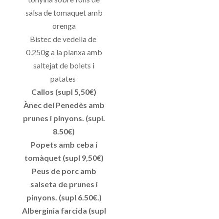
salsa de tomaquet amb
orenga
Bistec de vedella de
0.250g a la planxa amb
saltejat de bolets i
patates
Callos (supl 5,50€)
Ànec del Penedès amb
prunes i pinyons. (supl.
8.50€)
Popets amb ceba i
tomàquet (supl 9,50€)
Peus de porc amb
salseta de prunes i
pinyons. (supl 6.50€.)
Alberginia farcida (supl