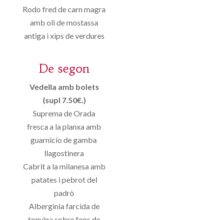
Rodo fred de carn magra
amb oli de mostassa
antiga i xips de verdures
De segon
Vedella amb bolets
(supl 7.50€.)
Suprema de Orada
fresca a la planxa amb
guarnicio de gamba
llagostinera
Cabrit a la milanesa amb
patates i pebrot del
padrò
Alberginia farcida de
tonyina sobre fons de