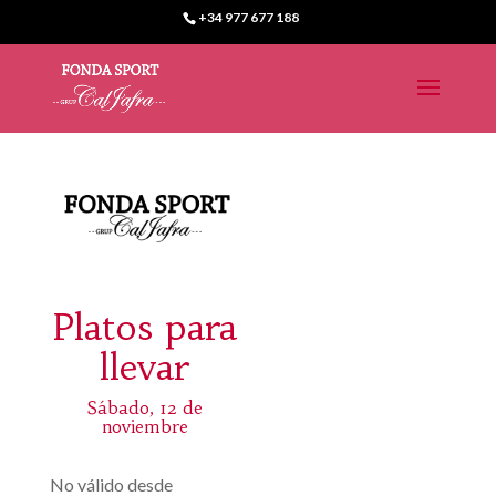
+34 977 677 188
Platos para
llevar
Sábado, 12 de
noviembre
No válido desde