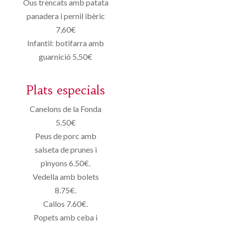
Ous trencats amb patata
panadera i pernil ibèric
7,60€
Infantil: botifarra amb
guarnició 5,50€
Plats especials
Canelons de la Fonda
5.50€
Peus de porc amb
salseta de prunes i
pinyons 6.50€.
Vedella amb bolets
8.75€.
Callos 7.60€.
Popets amb ceba i