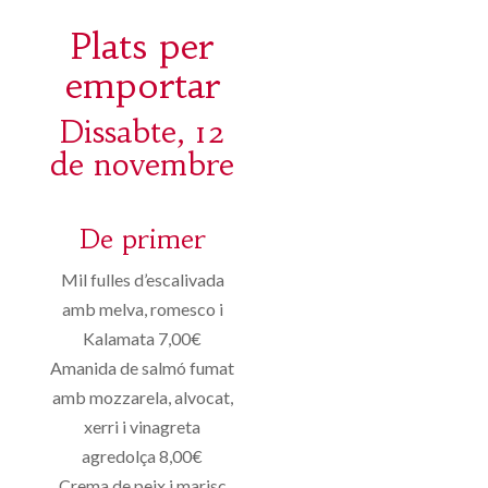
Plats per
emportar
Dissabte, 12
de novembre
De primer
Mil fulles d’escalivada
amb melva, romesco i
Kalamata 7,00€
Amanida de salmó fumat
amb mozzarela, alvocat,
xerri i vinagreta
agredolça 8,00€
Crema de peix i marisc