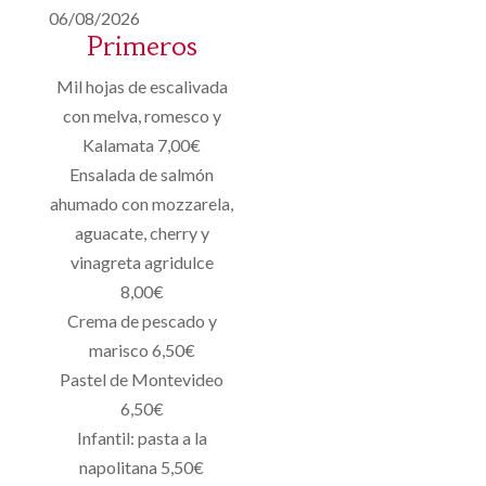
06/08/2026
Primeros
Mil hojas de escalivada
con melva, romesco y
Kalamata 7,00€
Ensalada de salmón
ahumado con mozzarela,
aguacate, cherry y
vinagreta agridulce
8,00€
Crema de pescado y
marisco 6,50€
Pastel de Montevideo
6,50€
Infantil: pasta a la
napolitana 5,50€