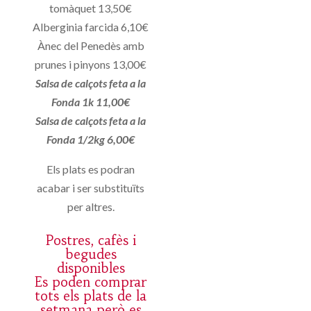
tomàquet 13,50€
Alberginia farcida 6,10€
Ànec del Penedès amb
prunes i pinyons 13,00€
Salsa de calçots feta a la
Fonda 1k 11,00€
Salsa de calçots feta a la
Fonda 1/2kg 6,00€
Els plats es podran
acabar i ser substituïts
per altres.
Postres, cafès i
begudes
disponibles
Es poden comprar
tots els plats de la
setmana però es