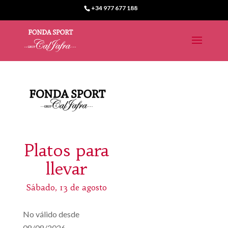
+34 977 677 188
Platos para
llevar
Sábado, 13 de agosto
No válido desde
08/08/2026