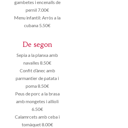
gambetes i encenalls de
pernil 7.00€
Menu infantil: Arròs a la
cubana 5.50€
De segon
Sepia a la planxa amb
navalles 8.50€
Confit d’ànec amb
parmantier de patata i
poma 8.50€
Peus de porc a la brasa
amb mongetes i allioli
6.50€
Calamrcets amb ceba i
tomàquet 8.00€