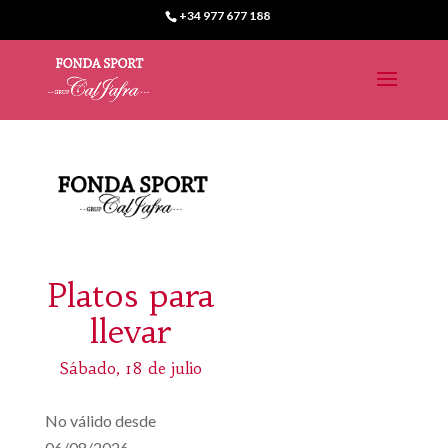
+34 977 677 188
Platos para
llevar
Sábado, 18 de julio
No válido desde
06/08/2026