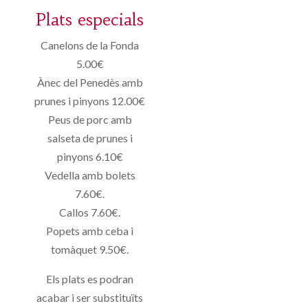
Plats especials
Canelons de la Fonda
5.00€
Ànec del Penedès amb
prunes i pinyons 12.00€
Peus de porc amb
salseta de prunes i
pinyons 6.10€
Vedella amb bolets
7.60€.
Callos 7.60€.
Popets amb ceba i
tomàquet 9.50€.
Els plats es podran
acabar i ser substituïts