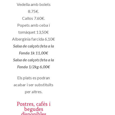
Vedella amb bolets
8.75€.
Callos 7.60€.
Popets amb ceba i
tomàquet 13,50€
Alberginia farcida 6,10€
Salsa de calçots feta a la
Fonda 1k 11,00€
Salsa de calçots feta a la
Fonda 1/2kg 6,00€
Els plats es podran
acabar i ser substituïts
per altres.
Postres, cafès i
begudes
disponibles