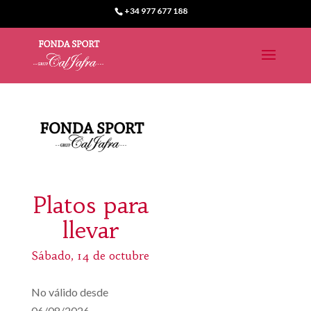
+34 977 677 188
Platos para
llevar
Sábado, 14 de octubre
No válido desde
06/08/2026