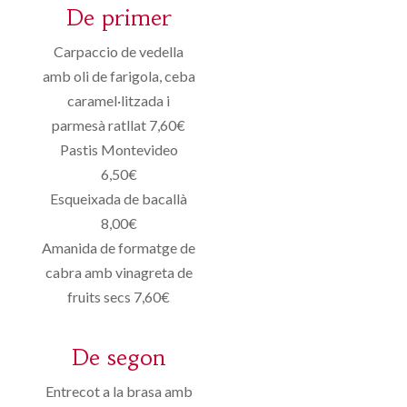
De primer
Carpaccio de vedella
amb oli de farigola, ceba
caramel·litzada i
parmesà ratllat 7,60€
Pastis Montevideo
6,50€
Esqueixada de bacallà
8,00€
Amanida de formatge de
cabra amb vinagreta de
fruits secs 7,60€
De segon
Entrecot a la brasa amb