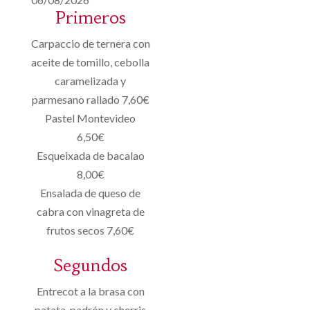
Primeros
Carpaccio de ternera con
aceite de tomillo, cebolla
caramelizada y
parmesano rallado 7,60€
Pastel Montevideo
6,50€
Esqueixada de bacalao
8,00€
Ensalada de queso de
cabra con vinagreta de
frutos secos 7,60€
Segundos
Entrecot a la brasa con
patata, padrón y cherris