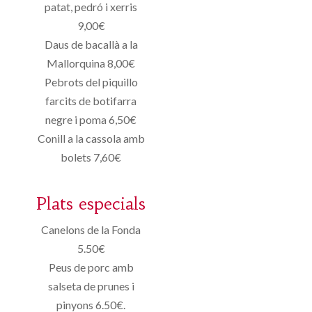
patat, pedró i xerris
9,00€
Daus de bacallà a la
Mallorquina 8,00€
Pebrots del piquillo
farcits de botifarra
negre i poma 6,50€
Conill a la cassola amb
bolets 7,60€
Plats especials
Canelons de la Fonda
5.50€
Peus de porc amb
salseta de prunes i
pinyons 6.50€.