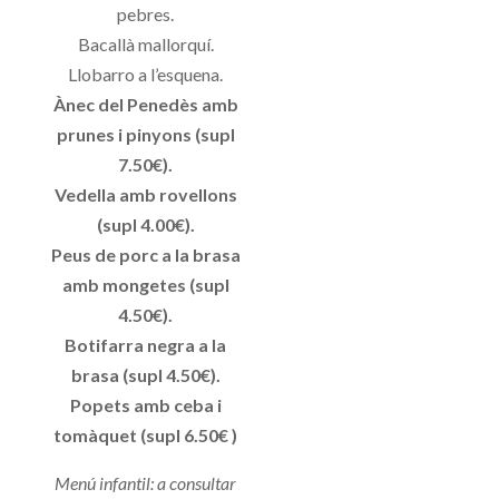
pebres.
Bacallà mallorquí.
Llobarro a l’esquena.
Ànec del Penedès amb
prunes i pinyons (supl
7.50€).
Vedella amb rovellons
(supl 4.00€).
Peus de porc a la brasa
amb mongetes (supl
4.50€).
Botifarra negra a la
brasa (supl 4.50€).
Popets amb ceba i
tomàquet (supl 6.50€ )
Menú infantil: a consultar