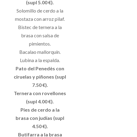
(supl 5.00 €).
Solomillo de cerdo a la
mostaza con arroz pilaf.
Bistec de ternera a la
brasa con salsa de
pimientos.
Bacalao mallorquín.
Lubina a la espalda.
Pato del Penedès con
ciruelas y piñones (supl
7.50 €).
Ternera con rovellones
(supl 4.00 €).
Pies de cerdo a la
brasa con judías (supl
4.50 €).
Butifarra a la brasa