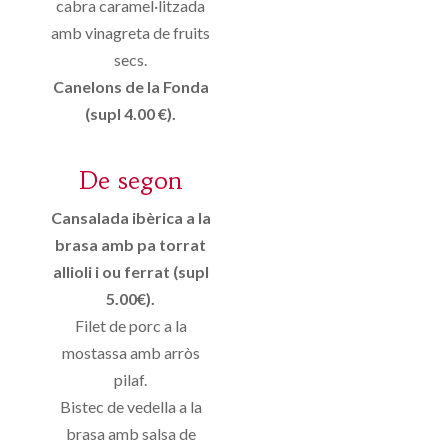
cabra caramel·litzada
amb vinagreta de fruits
secs.
Canelons de la Fonda
(supl 4.00 €).
De segon
Cansalada ibèrica a la
brasa amb pa torrat
allioli i ou ferrat (supl
5.00€).
Filet de porc a la
mostassa amb arròs
pilaf.
Bistec de vedella a la
brasa amb salsa de