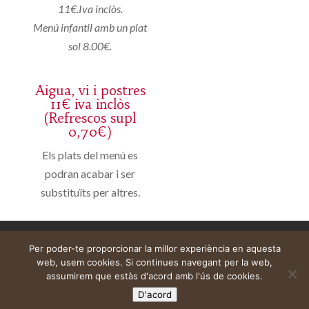
11€.Iva inclòs.
Menú infantil amb un plat
sol 8.00€.
Aigua, vi i postres
11€ iva inclòs
(Refrescos supl
0,70€)
Els plats del menú es
podran acabar i ser
substituïts per altres.
Aviso legal
Carrito
Mi cuenta
Per poder-te proporcionar la millor experiència en aquesta
web, usem cookies. Si continues navegant per la web,
assumirem que estàs d'acord amb l'ús de cookies.
D'acord
Web construïda per
DeMomentSomTres