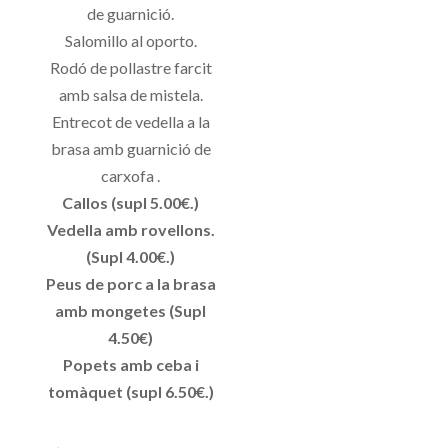
de guarnició.
Salomillo al oporto.
Rodó de pollastre farcit
amb salsa de mistela.
Entrecot de vedella a la
brasa amb guarnició de
carxofa .
Callos (supl 5.00€.)
Vedella amb rovellons.
(Supl 4.00€.)
Peus de porc a la brasa
amb mongetes (Supl
4.50€)
Popets amb ceba i
tomàquet (supl 6.50€.)