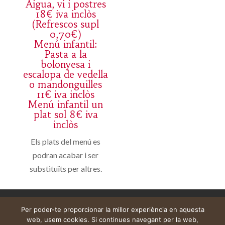
Aigua, vi i postres
18€ iva inclòs
(Refrescos supl
0,70€)
Menú infantil:
Pasta a la
bolonyesa i
escalopa de vedella
o mandonguilles
11€ iva inclòs
Menú infantil un
plat sol 8€ iva
inclòs
Els plats del menú es
podran acabar i ser
substituïts per altres.
Aviso legal
Carrito
Mi cuenta
Per poder-te proporcionar la millor experiència en aquesta
web, usem cookies. Si continues navegant per la web,