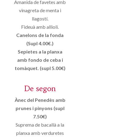
Amanida de favetes amb
vinagreta de menta i
llagostí.
Fideuà amb allioli.
Canelons de la fonda
(Supl 4.00€.)
Sepietes a la planxa
amb fondo de ceba i
tomàquet. (supl 5.00€)
De segon
Ànec del Penedès amb
prunes i pinyons (supl
7.50€)
Suprema de bacallà a la
planxa amb verduretes