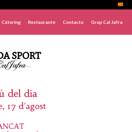
Cátering
Restaurante
Contacto
Grup Cal Jafra
 del dia
e, 17 d'agost
ANCAT