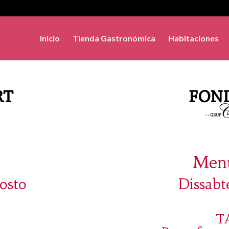
Inicio
Tienda Gastronómica
Habitaciones
Menú
osto
Dissabt
T