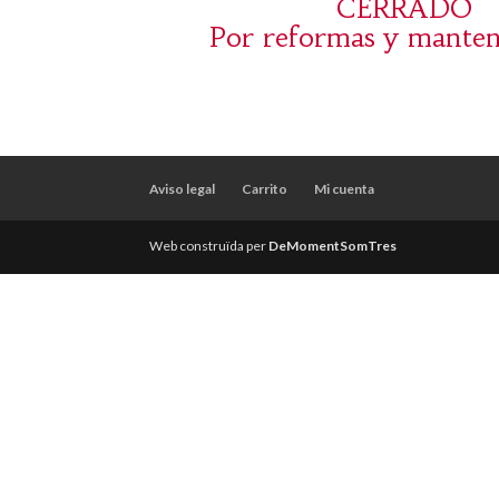
CERRADO
Por reformas y mante
Aviso legal
Carrito
Mi cuenta
Web construïda per
DeMomentSomTres