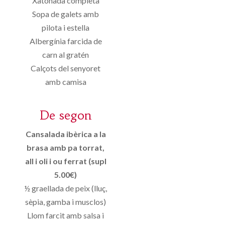
Xatonada completa
Sopa de galets amb
pilota i estella
Albergínia farcida de
carn al gratén
Calçots del senyoret
amb camisa
De segon
Cansalada ibèrica a la
brasa amb pa torrat,
all i oli i ou ferrat (supl
5.00€)
½ graellada de peix (lluç,
sèpia, gamba i musclos)
Llom farcit amb salsa i