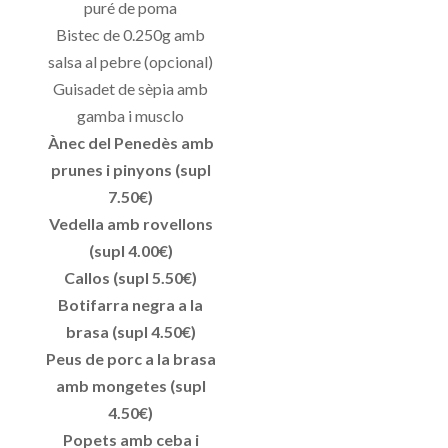
puré de poma
Bistec de 0.250g amb
salsa al pebre (opcional)
Guisadet de sèpia amb
gamba i musclo
Ànec del Penedès amb
prunes i pinyons (supl
7.50€)
Vedella amb rovellons
(supl 4.00€)
Callos (supl 5.50€)
Botifarra negra a la
brasa (supl 4.50€)
Peus de porc a la brasa
amb mongetes (supl
4.50€)
Popets amb ceba i