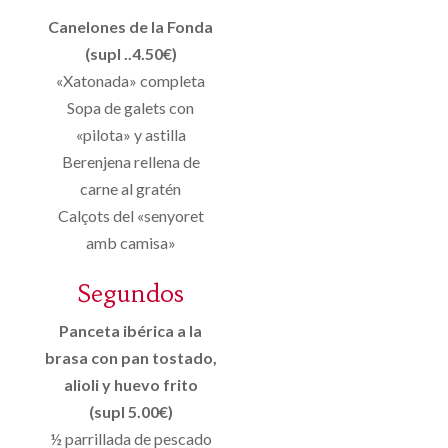
Canelones de la Fonda
(supl ..4.50€)
«Xatonada» completa
Sopa de galets con
«pilota» y astilla
Berenjena rellena de
carne al gratén
Calçots del «senyoret
amb camisa»
Segundos
Panceta ibérica a la
brasa con pan tostado,
alioli y huevo frito
(supl 5.00€)
½ parrillada de pescado