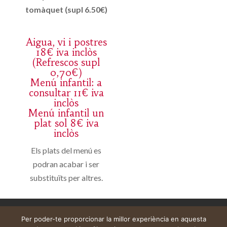
tomàquet (supl 6.50€)
Aigua, vi i postres
18€ iva inclòs
(Refrescos supl
0,70€)
Menú infantil: a
consultar 11€ iva
inclòs
Menú infantil un
plat sol 8€ iva
inclòs
Els plats del menú es
podran acabar i ser
substituïts per altres.
Aviso legal
Carrito
Mi cuenta
Per poder-te proporcionar la millor experiència en aquesta