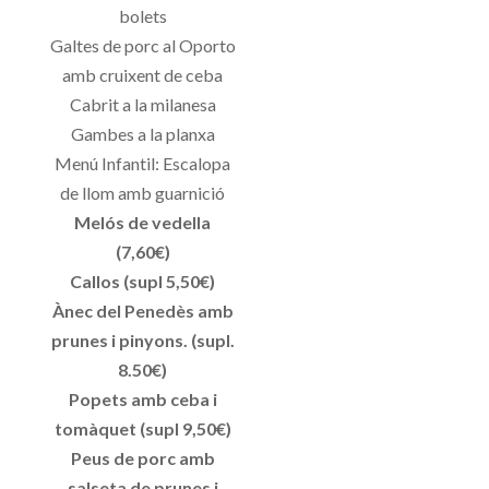
bolets
Galtes de porc al Oporto
amb cruixent de ceba
Cabrit a la milanesa
Gambes a la planxa
Menú Infantil: Escalopa
de llom amb guarnició
Melós de vedella
(7,60€)
Callos (supl 5,50€)
Ànec del Penedès amb
prunes i pinyons. (supl.
8.50€)
Popets amb ceba i
tomàquet (supl 9,50€)
Peus de porc amb
salseta de prunes i