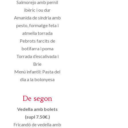
Salmorejo amb pernil
ibèric i ou dur
Amanida de síndria amb
pesto, formatge feta i
atmella torrada
Pebrots farcits de
botifarra i poma
Torrada d’escalivada i
Brie
Menú infantil: Pasta del
dia a la bolonyesa
De segon
Vedella amb bolets
(supl 7.50€.)
Fricandó de vedella amb