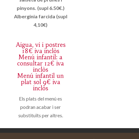
pinyons. (supl 6.50€.)
Alberginia farcida (supl
4,10€)
Aigua, vi i postres
18€ iva inclòs
Menú infantil: a
consultar 12€ iva
inclòs
Menú infantil un
plat sol 9€ iva
inclòs
Els plats del menú es
podran acabar i ser
substituïts per altres.
Aviso legal
Carrito
Mi cuenta