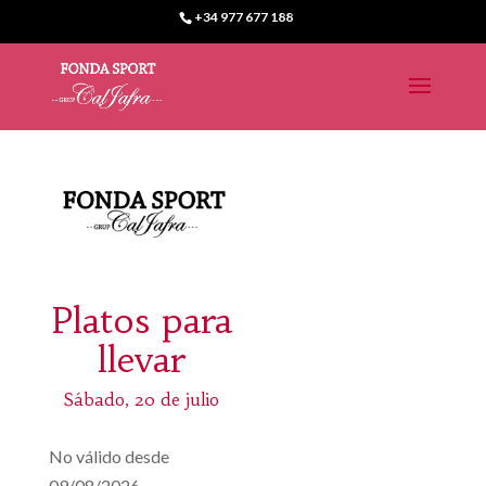
+34 977 677 188
Platos para
llevar
Sábado, 20 de julio
No válido desde
09/08/2026