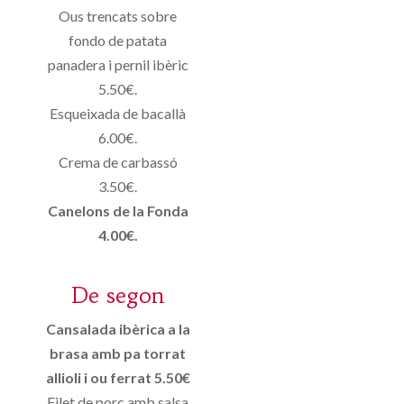
Ous trencats sobre
fondo de patata
panadera i pernil ibèric
5.50€.
Esqueixada de bacallà
6.00€.
Crema de carbassó
3.50€.
Canelons de la Fonda
4.00€.
De segon
Cansalada ibèrica a la
brasa amb pa torrat
allioli i ou ferrat 5.50€
Filet de porc amb salsa