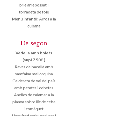
brie arrebossat i
torradeta de foie
Menú infantil:
Arròs a la
cubana
De segon
Vedella amb bolets
(supl 7.50€.)
Raves de bacallà amb
samfaina mallorquina
Caldereta de xai del país
amb patates i cebetes
Anelles de calamar a la
planxa sobre llit de ceba
i tomàquet
Llom fred amb verdures i