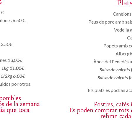
s
Plat
 €
Canelons 
iñones 6.50 €.
Peus de porc amb sals
Vedella 
Ca
13.50€
Popets amb c
Albergin
ones 13,00€
Ànec del Penedès a
a 1kg 11,00€
Salsa de calçots
a 1/2kg 6,00€
Salsa de calçots 
uidos por otros.
Els plats es podran aca
sponibles
os de la semana
Postres, cafès
día que toca
Es poden comprar tots e
rebran cada