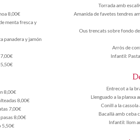
Torrada amb escaliv
choa 8,00€
Amanida de favetes tendres amb
 de menta fresca y
Ous trencats sobre fondo de 
ta panadera y jamón
Arròs de conf
s 7,00€
Infantil: Past
a 5,50€
D
Entrecot a la b
ón 8,00€
Llenguado a la planxa 
alteadas 8,00€
Conill a la cassol
atas 7,00€
Bacallà amb ceba co
y pasas 8,00€
Infantil: llom
o 5,50€