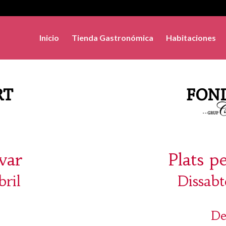
Inicio
Tienda Gastronómica
Habitaciones
evar
Plats p
bril
Dissabt
De