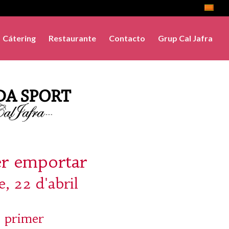
Cátering
Restaurante
Contacto
Grup Cal Jafra
er emportar
e, 22 d'abril
 primer