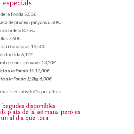
s especials
de la Fonda 5.50€
eta de prunes i pinyons 6.50€.
amb bolets 8.75€.
llos 7.60€.
eba i tomàquet 13,50€
ia farcida 6,10€
mb prunes i pinyons 13,00€
 feta a la Fonda 1k 11,00€
feta a la Fonda 1/2kg 6,00€
bar i ser substituïts per altres.
 i begudes disponibles
ls plats de la setmana però es
 un al dia que toca