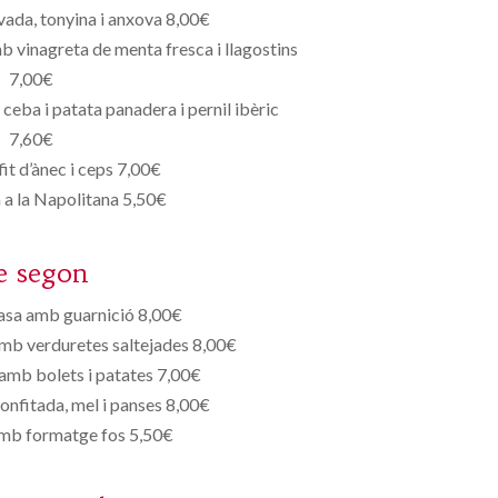
ada, tonyina i anxova 8,00€
 vinagreta de menta fresca i llagostins
7,00€
ceba i patata panadera i pernil ibèric
7,60€
it d’ànec i ceps 7,00€
a a la Napolitana 5,50€
e segon
rasa amb guarnició 8,00€
amb verduretes saltejades 8,00€
a amb bolets i patates 7,00€
nfitada, mel i panses 8,00€
 amb formatge fos 5,50€