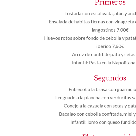
Primeros
Tostada con escalivada, atún y an
Ensalada de habitas tiernas con vinagreta
langostinos 7,00€
Huevos rotos sobre fondo de cebolla y pata
ibérico 7,60€
Arroz de confit de pato y seta
Infantil: Pasta en la Napolitan
Segundos
Entrecot a la brasa con guarnici
Lenguado a la plancha con verduritas s
Conejo a la cazuela con setas y pat
Bacalao con cebolla confitada, miel 
Infantil: lomo con queso fundid