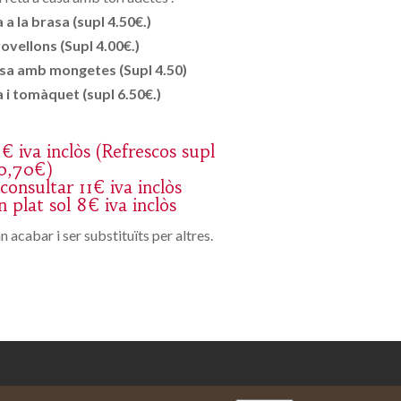
a la brasa (supl 4.50€.)
ovellons (Supl 4.00€.)
asa amb mongetes (Supl 4.50)
i tomàquet (supl 6.50€.)
8€ iva inclòs (Refrescos supl
0,70€)
consultar 11€ iva inclòs
 plat sol 8€ iva inclòs
 acabar i ser substituïts per altres.