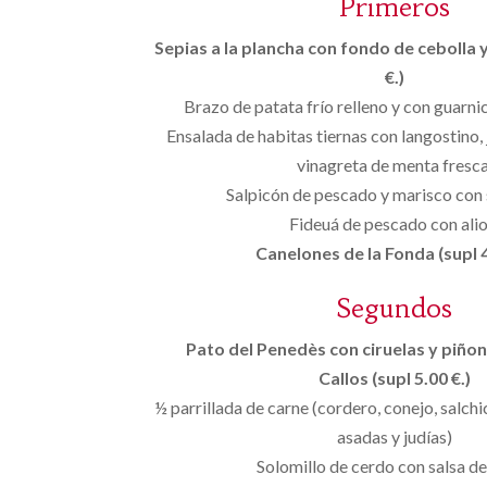
Primeros
Sepias a la plancha con fondo de cebolla 
€.)
Brazo de patata frío relleno y con guarni
Ensalada de habitas tiernas con langostino,
vinagreta de menta fresca
Salpicón de pescado y marisco con 
Fideuá de pescado con aliol
Canelones de la Fonda (supl 4
Segundos
Pato del Penedès con ciruelas y piñone
Callos (supl 5.00 €.)
½ parrillada de carne (cordero, conejo, salchi
asadas y judías)
Solomillo de cerdo con salsa de