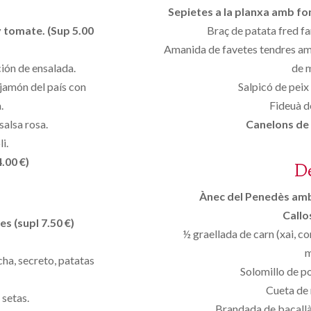
Sepietes a la planxa amb fo
y tomate. (Sup 5.00
Braç de patata fred fa
Amanida de favetes tendres amb
ción de ensalada.
de m
 jamón del país con
Salpicó de peix
.
Fideuà de
salsa rosa.
Canelons de 
i.
.00 €)
D
Ànec del Penedès amb 
Callo
s (supl 7.50 €)
½ graellada de carn (xai, coni
m
cha, secreto, patatas
Solomillo de p
Cueta de
 setas.
Brandada de bacallà 