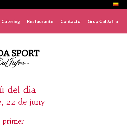
Cátering
Restaurante
Contacto
Grup Cal Jafra
 del dia
e, 22 de juny
 primer