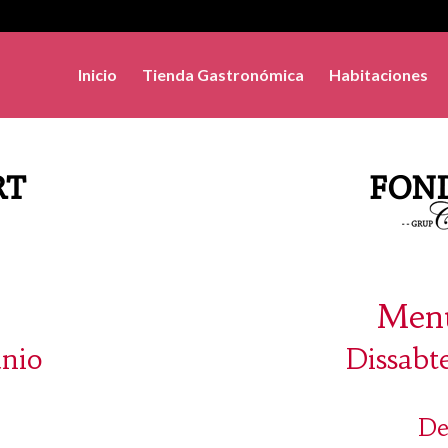
Inicio
Tienda Gastronómica
Habitaciones
Menú
unio
Dissabt
De