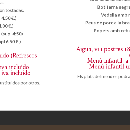
a.
Botifarra negra 
on tostadas.
Vedella amb r
 4.50 €.)
Peus de porc a la br
.00 €.)
Popets amb ceba 
 (supl 4:50)
pl 6.50 €.)
Aigua, vi i postres 1
uído (Refrescos
Menú infantil: a 
Menú infantil un
iva incluído
iva incluído
Els plats del menú es podran
ustituidos por otros.