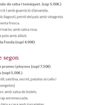
ndo de ceba i tomàquet. (sup 5.00€.)
rcit i amb guarnició d’amanida.
 llagostí, pernil del país amb vinagreta
enta fresca.
 i marisc amb salsa rosa.
 peix amb allioli.
la Fonda (supl 4.00€)
e segon
prunes i pinyons (supl 7.50€)
s (supl 5.00€.)
ll, salsitxa, secret, patates al caliu i
ongetes)
orc amb salsa de bolets.
 rap enromescada.
feta a casa amb torradetes .