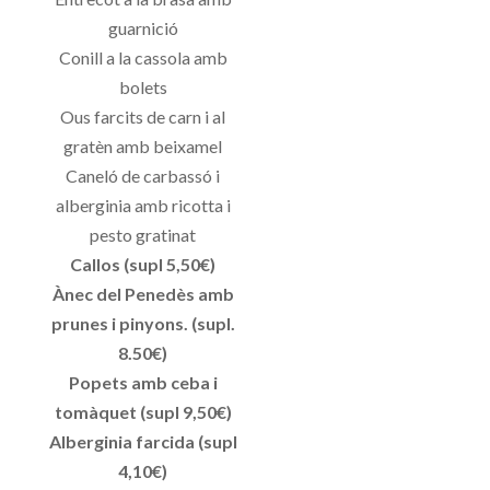
guarnició
Conill a la cassola amb
bolets
Ous farcits de carn i al
gratèn amb beixamel
Caneló de carbassó i
alberginia amb ricotta i
pesto gratinat
Callos (supl 5,50€)
Ànec del Penedès amb
prunes i pinyons. (supl.
8.50€)
Popets amb ceba i
tomàquet (supl 9,50€)
Alberginia farcida (supl
4,10€)