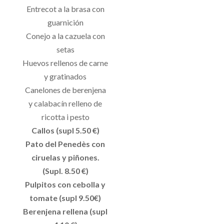
Entrecot a la brasa con
guarnición
Conejo a la cazuela con
setas
Huevos rellenos de carne
y gratinados
Canelones de berenjena
y calabacín relleno de
ricotta i pesto
Callos (supl 5.50 €)
Pato del Penedès con
ciruelas y piñones.
(Supl. 8.50 €)
Pulpitos con cebolla y
tomate (supl 9.50€)
Berenjena rellena (supl