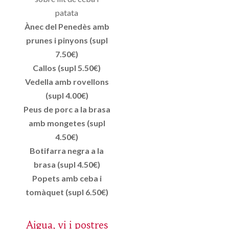
patata
Ànec del Penedès amb
prunes i pinyons (supl
7.50€)
Callos (supl 5.50€)
Vedella amb rovellons
(supl 4.00€)
Peus de porc a la brasa
amb mongetes (supl
4.50€)
Botifarra negra a la
brasa (supl 4.50€)
Popets amb ceba i
tomàquet (supl 6.50€)
Aigua, vi i postres