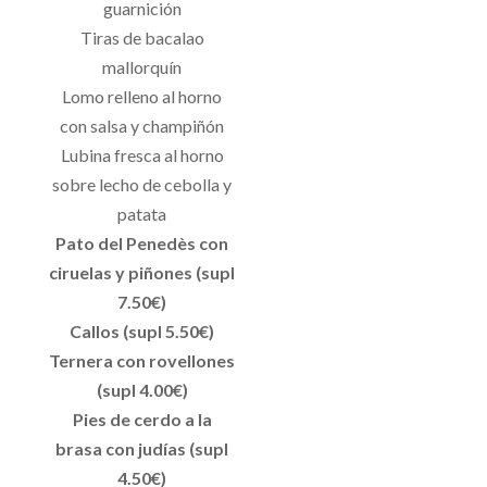
guarnición
Tiras de bacalao
mallorquín
Lomo relleno al horno
con salsa y champiñón
Lubina fresca al horno
sobre lecho de cebolla y
patata
Pato del Penedès con
ciruelas y piñones (supl
7.50€)
Callos (supl 5.50€)
Ternera con rovellones
(supl 4.00€)
Pies de cerdo a la
brasa con judías (supl
4.50€)