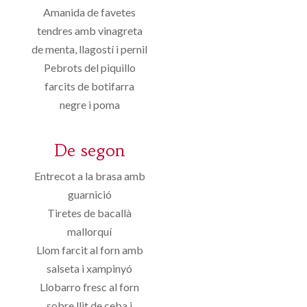
Amanida de favetes
tendres amb vinagreta
de menta, llagostí i pernil
Pebrots del piquillo
farcits de botifarra
negre i poma
De segon
Entrecot a la brasa amb
guarnició
Tiretes de bacallà
mallorquí
Llom farcit al forn amb
salseta i xampinyó
Llobarro fresc al forn
sobre llit de ceba i