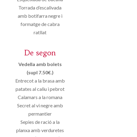
Torrada d’escalivada
amb botifarra negre i
formatge de cabra
ratllat
De segon
Vedella amb bolets
(supl 7.50€.)
Entrecot a la brasa amb
patates al caliu i pebrot
Calamars a la romana
Secret al vi negre amb
permantier
Sepies de ració a la
planxa amb verduretes