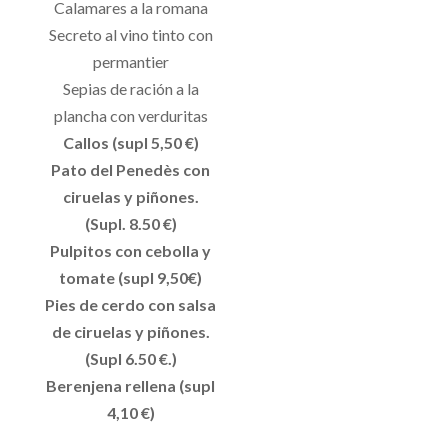
Calamares a la romana
Secreto al vino tinto con
permantier
Sepias de ración a la
plancha con verduritas
Callos (supl 5,50 €)
Pato del Penedès con
ciruelas y piñones.
(Supl. 8.50 €)
Pulpitos con cebolla y
tomate (supl 9,50€)
Pies de cerdo con salsa
de ciruelas y piñones.
(Supl 6.50 €.)
Berenjena rellena (supl
4,10 €)