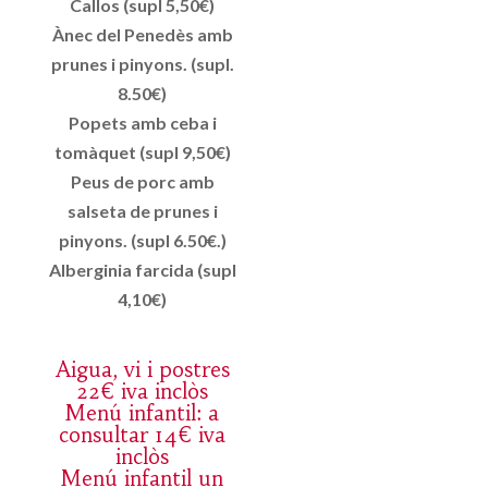
Callos (supl 5,50€)
Ànec del Penedès amb
prunes i pinyons. (supl.
8.50€)
Popets amb ceba i
tomàquet (supl 9,50€)
Peus de porc amb
salseta de prunes i
pinyons. (supl 6.50€.)
Alberginia farcida (supl
4,10€)
Aigua, vi i postres
22€ iva inclòs
Menú infantil: a
consultar 14€ iva
inclòs
Menú infantil un