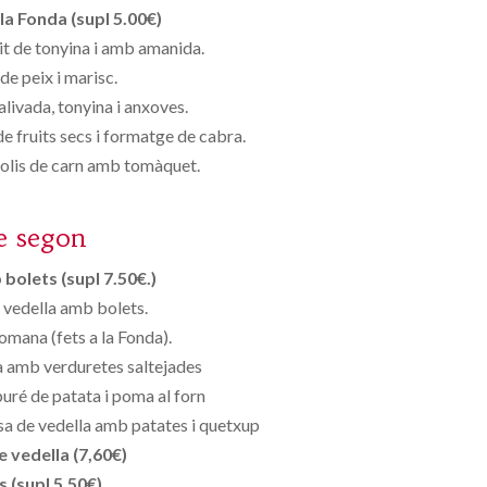
la Fonda (supl 5.00€)
it de tonyina i amb amanida.
de peix i marisc.
ivada, tonyina i anxoves.
 fruits secs i formatge de cabra.
iolis de carn amb tomàquet.
e segon
bolets (supl 7.50€.)
 vedella amb bolets.
omana (fets a la Fonda).
 amb verduretes saltejades
uré de patata i poma al forn
a de vedella amb patates i quetxup
 vedella (7,60€)
s (supl 5,50€)