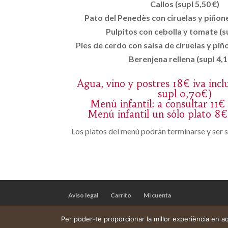
Callos (supl 5,50 €)
Pato del Penedès con ciruelas y piñones
Pulpitos con cebolla y tomate (su
Pies de cerdo con salsa de ciruelas y piño
Berenjena rellena (supl 4,1
Agua, vino y postres 18€ iva incl
supl 0,70€)
Menú infantil: a consultar 11€ 
Menú infantil un sólo plato 8€ 
Los platos del menú podrán terminarse y ser s
Aviso legal
Carrito
Mi cuenta
Per poder-te proporcionar la millor experiència en 
Web construïda per
DeMomentSomTres