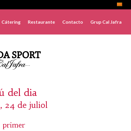
Cátering
Restaurante
Contacto
Grup Cal Jafra
 del dia
, 24 de juliol
 primer