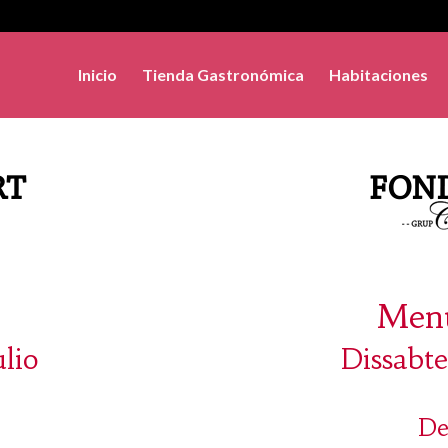
Inicio
Tienda Gastronómica
Habitaciones
Menú
ulio
Dissabte
De