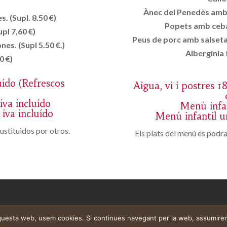
Ànec del Penedès amb p
. (Supl. 8.50 €)
Popets amb ceba
pl 7,60 €)
Peus de porc amb salseta 
nes. (Supl 5.50 €.)
Alberginia 
0 €)
uído (Refrescos
Aigua, vi i postres 1
iva incluído
Menú infan
iva incluído
Menú infantil un
ustituidos por otros.
Els plats del menú es podran
aquesta web, usem cookies. Si continues navegant per la web, assumire