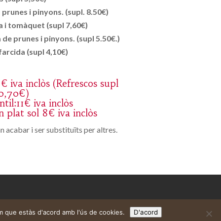
runes i pinyons. (supl. 8.50€)
 i tomàquet (supl 7,60€)
de prunes i pinyons. (supl 5.50€.)
farcida (supl 4,10€)
8€ iva inclòs (Refrescos supl
0,70€)
til:11€ iva inclòs
 plat sol 8€ iva inclòs
 acabar i ser substituïts per altres.
m que estàs d'acord amb l'ús de cookies.
D'acord