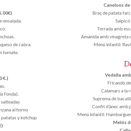
Canelons de 
5.00€)
Braç de patata farc
n ensalada.
Salpicó 
co.
Torrada amb escal
anchoas.
Amanida amb vinagreta de
 queso de cabra.
Menú infantil: Rav
on tomate.
D
Vedella amb 
 €.)
Fricandó de
as.
Calamars a la r
la Fonda).
Suprema de bacallà
 salteadas
Confit d’ànec amb p
nzana al horno
Menú infantil: Hamburgues
 patatas y ketchup
Melós de
€)
Callo