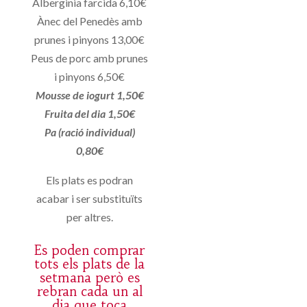
Alberginia farcida 6,10€
Ànec del Penedès amb
prunes i pinyons 13,00€
Peus de porc amb prunes
i pinyons 6,50€
Mousse de iogurt 1,50€
Fruita del dia 1,50€
Pa (ració individual)
0,80€
Els plats es podran
acabar i ser substituïts
per altres.
Es poden comprar
tots els plats de la
setmana però es
rebran cada un al
dia que toca