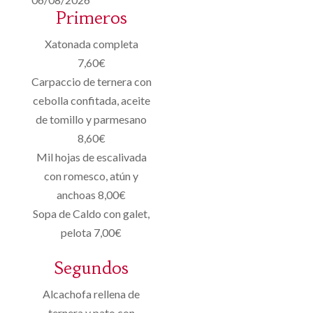
Primeros
Xatonada completa
7,60€
Carpaccio de ternera con
cebolla confitada, aceite
de tomillo y parmesano
8,60€
Mil hojas de escalivada
con romesco, atún y
anchoas 8,00€
Sopa de Caldo con galet,
pelota 7,00€
Segundos
Alcachofa rellena de
ternera y pato con