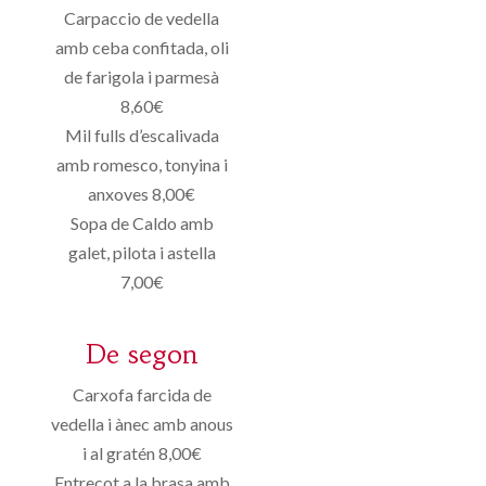
Carpaccio de vedella
amb ceba confitada, oli
de farigola i parmesà
8,60€
Mil fulls d’escalivada
amb romesco, tonyina i
anxoves 8,00€
Sopa de Caldo amb
galet, pilota i astella
7,00€
De segon
Carxofa farcida de
vedella i ànec amb anous
i al gratén 8,00€
Entrecot a la brasa amb