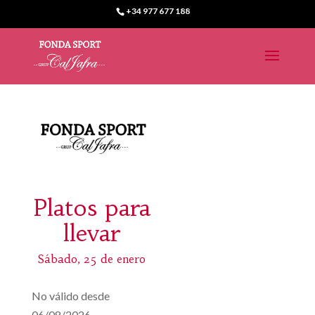
+34 977 677 188
Platos para
llevar
Sábado, 25 de enero
No válido desde
06/08/2026