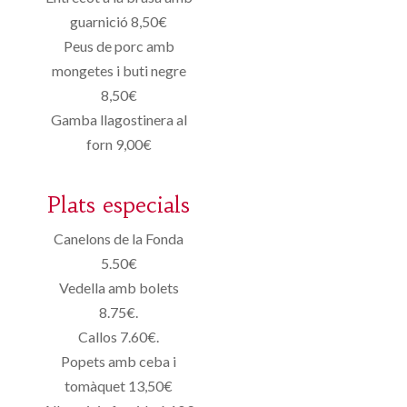
guarnició 8,50€
Peus de porc amb
mongetes i buti negre
8,50€
Gamba llagostinera al
forn 9,00€
Plats especials
Canelons de la Fonda
5.50€
Vedella amb bolets
8.75€.
Callos 7.60€.
Popets amb ceba i
tomàquet 13,50€