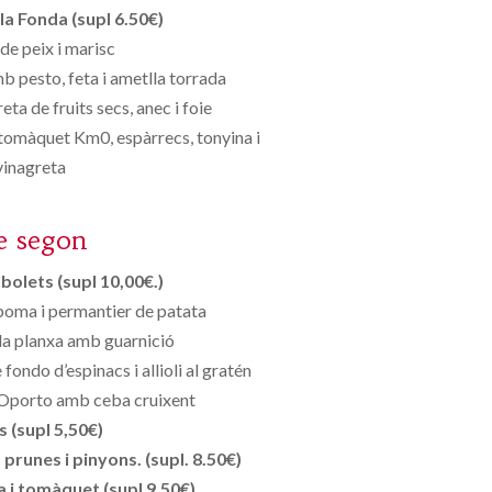
la Fonda (supl 6.50€)
de peix i marisc
b pesto, feta i ametlla torrada
a de fruits secs, anec i foie
omàquet Km0, espàrrecs, tonyina i
vinagreta
e segon
bolets (supl 10,00€.)
poma i permantier de patata
la planxa amb guarnició
ondo d’espinacs i allioli al gratén
 Oporto amb ceba cruixent
s (supl 5,50€)
runes i pinyons. (supl. 8.50€)
 i tomàquet (supl 9,50€)