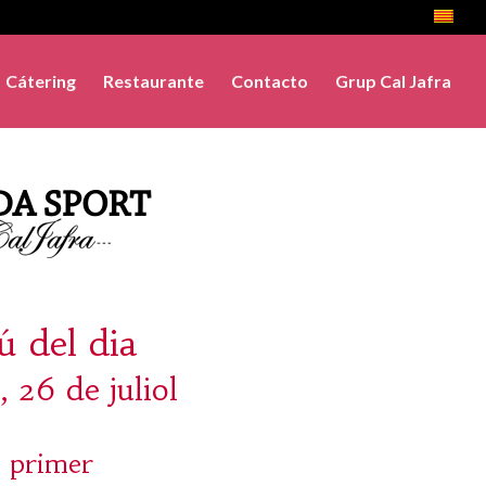
Cátering
Restaurante
Contacto
Grup Cal Jafra
 del dia
, 26 de juliol
 primer