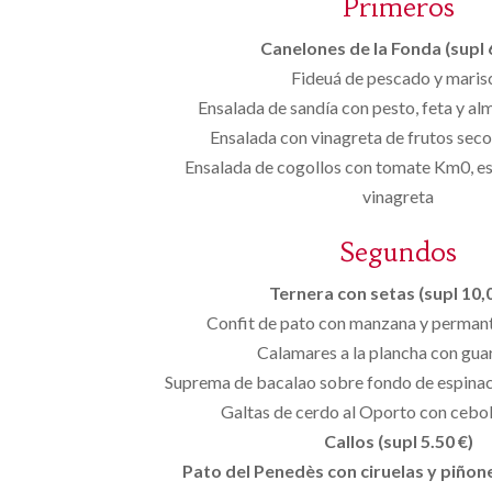
Primeros
Canelones de la Fonda (supl 
Fideuá de pescado y maris
Ensalada de sandía con pesto, feta y a
Ensalada con vinagreta de frutos secos
Ensalada de cogollos con tomate Km0, es
vinagreta
Segundos
Ternera con setas (supl 10,0
Confit de pato con manzana y permant
Calamares a la plancha con gua
Suprema de bacalao sobre fondo de espinacas
Galtas de cerdo al Oporto con cebol
Callos (supl 5.50 €)
Pato del Penedès con ciruelas y piñones