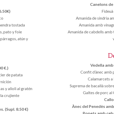
Canelons de 
6.50€)
Fideuà 
co
Amanida de sindria am
lmendra tostada
Amanida amb vinagret
, pato y foie
Amanida de cabdells amb t
párragos, atún y
D
Vedella amb 
0 €.)
Confit d’ànec amb 
ier de patata
Calamarcets a 
rnición
Suprema de bacallà sobre f
 y alioli al gratén
Galtes de porc al
la crujiente
Callo
Ànec del Penedès amb p
. (Supl. 8.50 €)
Popets amb ceba