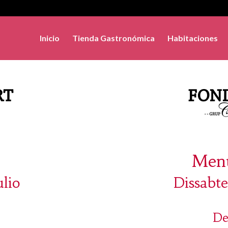
Inicio
Tienda Gastronómica
Habitaciones
Menú
ulio
Dissabte
De