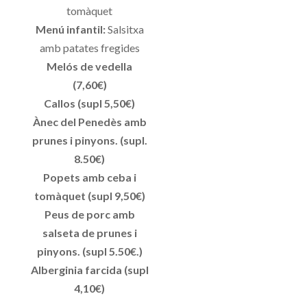
tomàquet
Menú infantil:
Salsitxa
amb patates fregides
Melós de vedella
(7,60€)
Callos (supl 5,50€)
Ànec del Penedès amb
prunes i pinyons. (supl.
8.50€)
Popets amb ceba i
tomàquet (supl 9,50€)
Peus de porc amb
salseta de prunes i
pinyons. (supl 5.50€.)
Alberginia farcida (supl
4,10€)