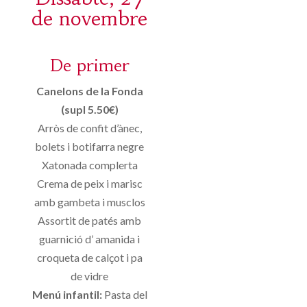
de novembre
De primer
Canelons de la Fonda
(supl 5.50€)
Arròs de confit d’ànec,
bolets i botifarra negre
Xatonada complerta
Crema de peix i marisc
amb gambeta i musclos
Assortit de patés amb
guarnició d’ amanida i
croqueta de calçot i pa
de vidre
Menú infantil:
Pasta del