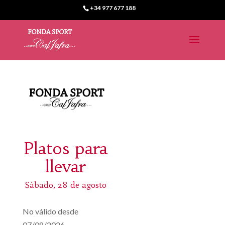
+34 977 677 188
Platos para
llevar
Sábado, 28 de agosto
No válido desde
07/08/2026