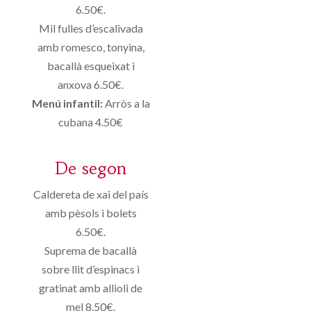
6.50€.
Mil fulles d’escalivada
amb romesco, tonyina,
bacallà esqueixat i
anxova 6.50€.
Menú infantil:
Arròs a la
cubana 4.50€
De segon
Caldereta de xai del país
amb pèsols i bolets
6.50€.
Suprema de bacallà
sobre llit d’espinacs i
gratinat amb allioli de
mel 8.50€.