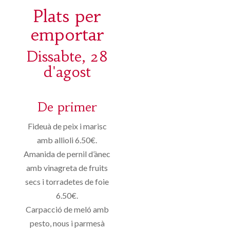
Plats per
emportar
Dissabte, 28
d'agost
De primer
Fideuà de peix i marisc
amb allioli 6.50€.
Amanida de pernil d’ànec
amb vinagreta de fruits
secs i torradetes de foie
6.50€.
Carpacció de meló amb
pesto, nous i parmesà