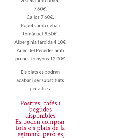
Vedella amb bolets
7.60€.
Callos 7.60€.
Popets amb ceba i
tomàquet 9.50€.
Alberginia farcida 4,10€
Ànec del Penedès amb
prunes i pinyons 12,00€
Els plats es podran
acabar i ser substituïts
per altres.
Postres, cafès i
begudes
disponibles
Es poden comprar
tots els plats de la
setmana però es