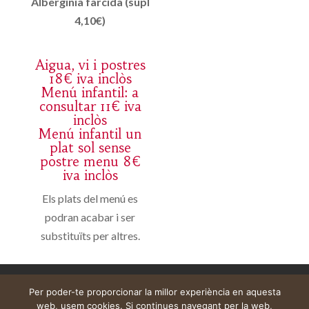
Alberginia farcida (supl
4,10€)
Aigua, vi i postres
18€ iva inclòs
Menú infantil: a
consultar 11€ iva
inclòs
Menú infantil un
plat sol sense
postre menu 8€
iva inclòs
Els plats del menú es
podran acabar i ser
substituïts per altres.
Aviso legal
Carrito
Mi cuenta
Per poder-te proporcionar la millor experiència en aquesta
web, usem cookies. Si continues navegant per la web,