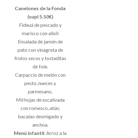
Canelones de la Fonda
(supl 5.50€)
Fideuá de pescado y
marisco con alioli
Ensalada de jamón de
pato con vinagreta de
frutos secos y tostaditas
de foie.
Carpaccio de melón con
pesto, nueces y
parmesano,
Mil hojas de escalivada
con romesco, atún,
bacalao desmigado y
anchoa.
Menú infantil:
Arroz a la