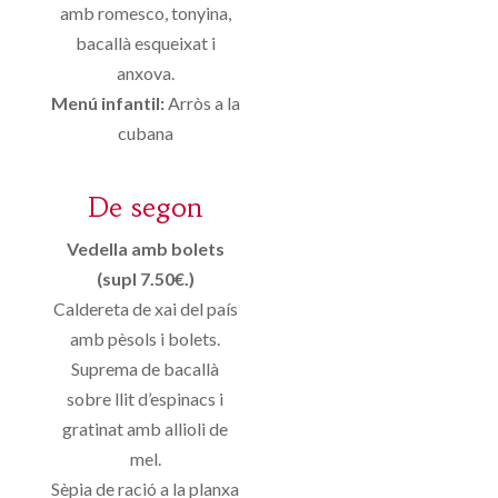
amb romesco, tonyina,
bacallà esqueixat i
anxova.
Menú infantil:
Arròs a la
cubana
De segon
Vedella amb bolets
(supl 7.50€.)
Caldereta de xai del país
amb pèsols i bolets.
Suprema de bacallà
sobre llit d’espinacs i
gratinat amb allioli de
mel.
Sèpia de ració a la planxa