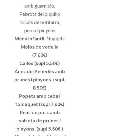
amb guarnició.
Pebrots del piquillo
farcits de botifarra,
poma i pinyons
Menú infantil:
Nuggets
Melós de vedella
(7,60€)
Callos (supl 5,50€)
Ànec del Penedès amb
prunes i pinyons. (supl.
8.50€)
Popets amb ceba i
tomàquet (supl 7,60€)
Peus de porc amb
salseta de prunes i
pinyons. (supl 5.50€.)