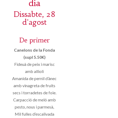
dia
Dissabte, 28
d'agost
De primer
Canelons de la Fonda
(supl 5.50€)
Fideuà de peix i marisc
amb allioli
Amanida de pernil d’ànec
amb vinagreta de fruits
secs i torradetes de foie.
Carpacció de meló amb
pesto, nous i parmesà,
Mil fulles d’escalivada