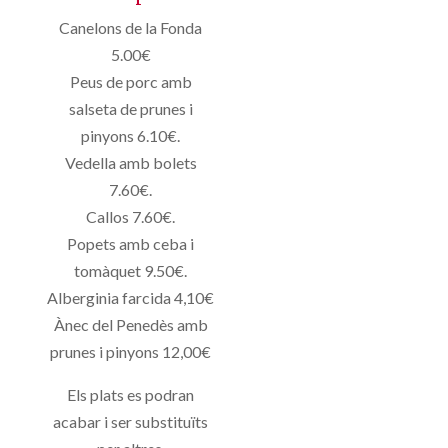
Canelons de la Fonda
5.00€
Peus de porc amb
salseta de prunes i
pinyons 6.10€.
Vedella amb bolets
7.60€.
Callos 7.60€.
Popets amb ceba i
tomàquet 9.50€.
Alberginia farcida 4,10€
Ànec del Penedès amb
prunes i pinyons 12,00€
Els plats es podran
acabar i ser substituïts