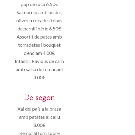
pop de roca 6.50€
Salmorejo amb ou dur,
olives trencades i daus
de pernil ibèric 6.50€
Assortit de pates amb
torradetes i bouquet
d’enciam 4.00€
Infantil: Raviolis de carn
amb salsa de tomàquet
4.00€
De segon
Xai del país a la brasa
amb patates al caliu
8.00€
Rèmol al forn sobre