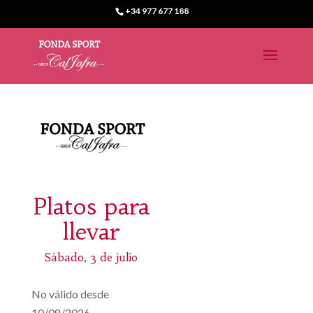
+34 977 677 188
Platos para
llevar
Sábado, 3 de julio
No válido desde
10/08/2026