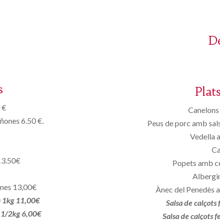
D
s
Plat
 €
Canelons 
iñones 6.50 €.
Peus de porc amb sals
Vedella 
Ca
13.50€
Popets amb c
Albergin
ones 13,00€
Ànec del Penedès a
a 1kg 11,00€
Salsa de calçots
a 1/2kg 6,00€
Salsa de calçots 