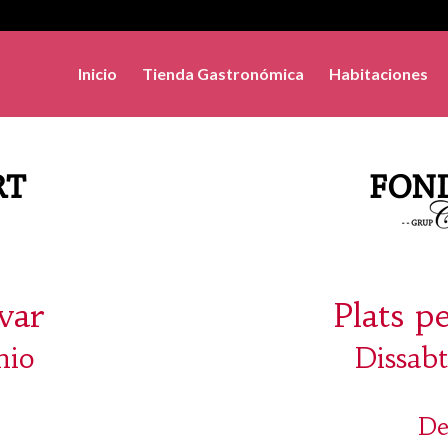
Inicio
Tienda Gastronómica
Habitaciones
evar
Plats p
nio
Dissabt
De