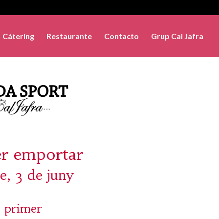
Cátering
Restaurante
Contacto
Grup Cal Jafra
er emportar
e, 3 de juny
 primer