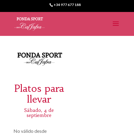
+34 977 677 188
Platos para
llevar
Sábado, 4 de
septiembre
No válido desde