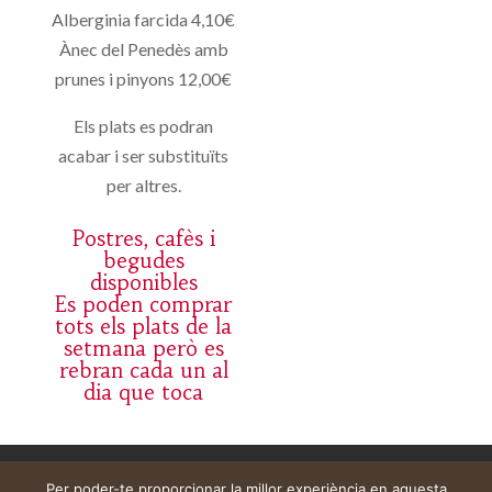
Alberginia farcida 4,10€
Ànec del Penedès amb
prunes i pinyons 12,00€
Els plats es podran
acabar i ser substituïts
per altres.
Postres, cafès i
begudes
disponibles
Es poden comprar
tots els plats de la
setmana però es
rebran cada un al
dia que toca
Aviso legal
Carrito
Mi cuenta
Per poder-te proporcionar la millor experiència en aquesta