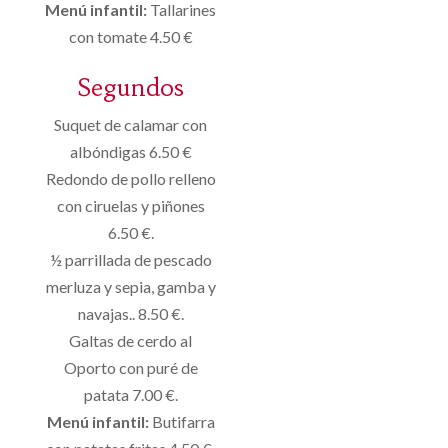
Menú infantil:
Tallarines
con tomate 4.50 €
Segundos
Suquet de calamar con
albóndigas 6.50 €
Redondo de pollo relleno
con ciruelas y piñones
6.50 €.
½ parrillada de pescado
merluza y sepia, gamba y
navajas.. 8.50 €.
Galtas de cerdo al
Oporto con puré de
patata 7.00 €.
Menú infantil:
Butifarra