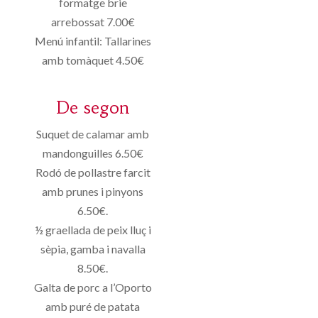
formatge brie
arrebossat 7.00€
Menú infantil: Tallarines
amb tomàquet 4.50€
De segon
Suquet de calamar amb
mandonguilles 6.50€
Rodó de pollastre farcit
amb prunes i pinyons
6.50€.
½ graellada de peix lluç i
sèpia, gamba i navalla
8.50€.
Galta de porc a l’Oporto
amb puré de patata