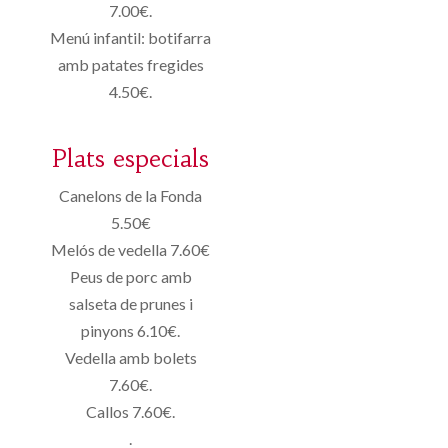
7.00€.
Menú infantil: botifarra
amb patates fregides
4.50€.
Plats especials
Canelons de la Fonda
5.50€
Melós de vedella 7.60€
Peus de porc amb
salseta de prunes i
pinyons 6.10€.
Vedella amb bolets
7.60€.
Callos 7.60€.
.