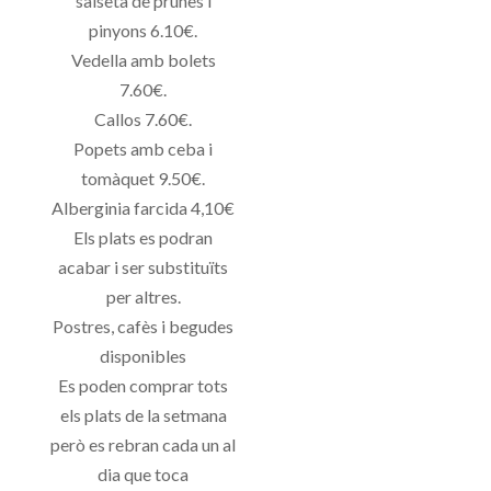
salseta de prunes i
pinyons 6.10€.
Vedella amb bolets
7.60€.
Callos 7.60€.
Popets amb ceba i
tomàquet 9.50€.
Alberginia farcida 4,10€
Els plats es podran
acabar i ser substituïts
per altres.
Postres, cafès i begudes
disponibles
Es poden comprar tots
els plats de la setmana
però es rebran cada un al
dia que toca