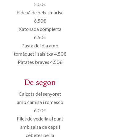
5.00€
Fideuà de peix i marisc
6.50€
Xatonada complerta
6.50€
Pasta del dia amb
tomàquet i salsitxa 4.50€
Patates braves 4.50€
De segon
Calçots del senyoret
amb camisa i romesco
6.00€
Filet de vedella al punt
amb salsa de ceps i
cebetes perla