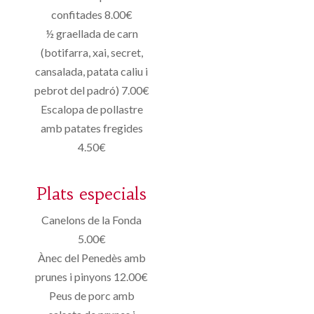
confitades 8.00€
½ graellada de carn
(botifarra, xai, secret,
cansalada, patata caliu i
pebrot del padró) 7.00€
Escalopa de pollastre
amb patates fregides
4.50€
Plats especials
Canelons de la Fonda
5.00€
Ànec del Penedès amb
prunes i pinyons 12.00€
Peus de porc amb