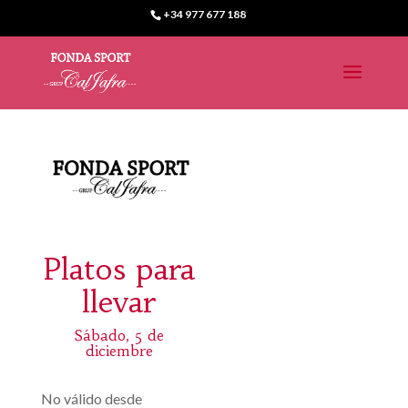
+34 977 677 188
Platos para
llevar
Sábado, 5 de
diciembre
No válido desde