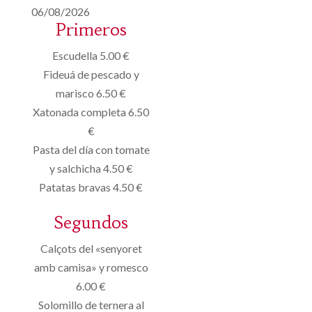
06/08/2026
Primeros
Escudella 5.00 €
Fideuá de pescado y
marisco 6.50 €
Xatonada completa 6.50
€
Pasta del día con tomate
y salchicha 4.50 €
Patatas bravas 4.50 €
Segundos
Calçots del «senyoret
amb camisa» y romesco
6.00 €
Solomillo de ternera al