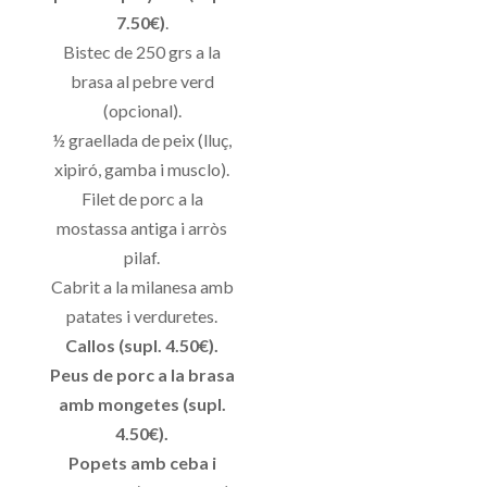
7.50€)
.
Bistec de 250 grs a la
brasa al pebre verd
(opcional).
½ graellada de peix (lluç,
xipiró, gamba i musclo).
Filet de porc a la
mostassa antiga i arròs
pilaf.
Cabrit a la milanesa amb
patates i verduretes.
Callos (supl. 4.50€).
Peus de porc a la brasa
amb mongetes (supl.
4.50€).
Popets amb ceba i