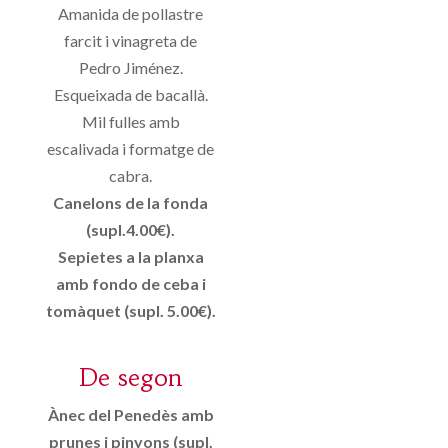
Amanida de pollastre
farcit i vinagreta de
Pedro Jiménez.
Esqueixada de bacallà.
Mil fulles amb
escalivada i formatge de
cabra.
Canelons de la fonda
(supl.4.00€).
Sepietes a la planxa
amb fondo de ceba i
tomàquet (supl. 5.00€).
De segon
Ànec del Penedès amb
prunes i pinyons (supl.