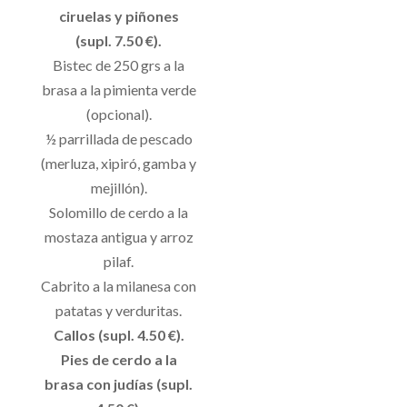
ciruelas y piñones
(supl. 7.50 €).
Bistec de 250 grs a la
brasa a la pimienta verde
(opcional).
½ parrillada de pescado
(merluza, xipiró, gamba y
mejillón).
Solomillo de cerdo a la
mostaza antigua y arroz
pilaf.
Cabrito a la milanesa con
patatas y verduritas.
Callos (supl. 4.50 €).
Pies de cerdo a la
brasa con judías (supl.