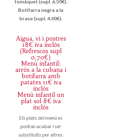
tomàquet (supl. 6.50€).
Botifarra negra a la
brasa (supl. 4.00€).
Aigua, vi i postres
18€ iva inclòs
(Refrescos supl
0,70€)
Menú infantil:
arròs a la cubana i
botifarra amb
patates 11€ iva
inclòs
Menú infantil un
plat sol 8€ iva
inclòs
Els plats del menú es
podran acabar i ser
substituïts per altres.