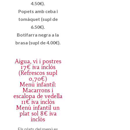
4.50€).
Popets amb ceba i
tomàquet (supl de
6.50€).
Botifarra negra a la
brasa (supl de 4.00€).
Aigua, vi i postres
17€ iva inclòs
(Refrescos supl
0,70€)
Menú infantil:
Macarrons i
escalopa de vedella
11€ iva inclòs
Menú infantil un
plat sol 8€ iva
inclòs
Els plats del menú es