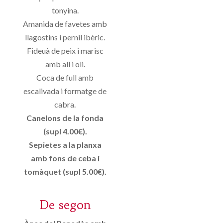
tonyina.
Amanida de favetes amb
llagostins i pernil ibèric.
Fideuà de peix i marisc
amb all i oli.
Coca de full amb
escalivada i formatge de
cabra.
Canelons de la fonda
(supl 4.00€).
Sepietes a la planxa
amb fons de ceba i
tomàquet (supl 5.00€).
De segon