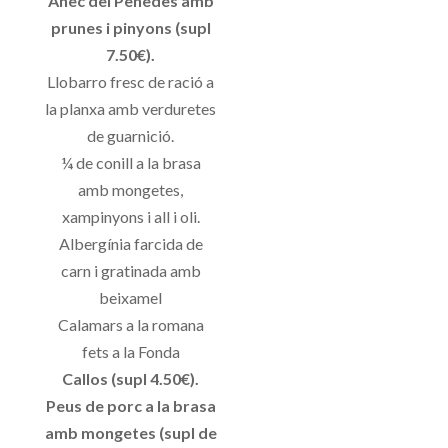
Ànec del Penedès amb
prunes i pinyons (supl
7.50€).
Llobarro fresc de ració a
la planxa amb verduretes
de guarnició.
¼ de conill a la brasa
amb mongetes,
xampinyons i all i oli.
Albergínia farcida de
carn i gratinada amb
beixamel
Calamars a la romana
fets a la Fonda
Callos (supl 4.50€).
Peus de porc a la brasa
amb mongetes (supl de