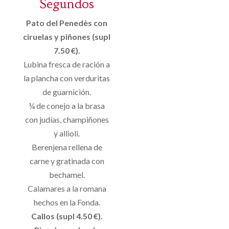
Segundos
Pato del Penedès con
ciruelas y piñones (supl
7.50 €).
Lubina fresca de ración a
la plancha con verduritas
de guarnición.
¼ de conejo a la brasa
con judías, champiñones
y allioli.
Berenjena rellena de
carne y gratinada con
bechamel.
Calamares a la romana
hechos en la Fonda.
Callos (supl 4.50 €).