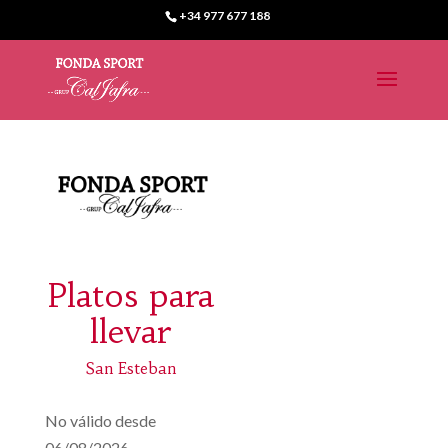
+34 977 677 188
Platos para
llevar
San Esteban
No válido desde
06/08/2026