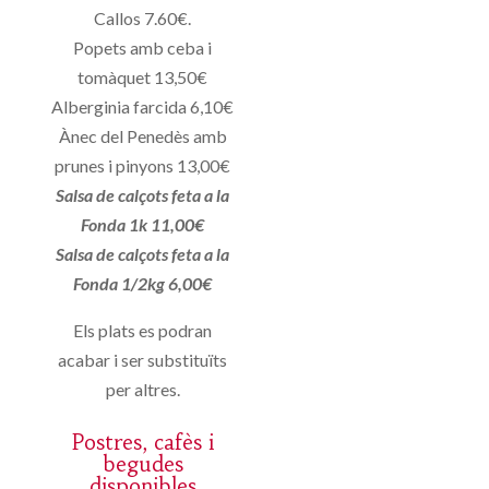
Callos 7.60€.
Popets amb ceba i
tomàquet 13,50€
Alberginia farcida 6,10€
Ànec del Penedès amb
prunes i pinyons 13,00€
Salsa de calçots feta a la
Fonda 1k 11,00€
Salsa de calçots feta a la
Fonda 1/2kg 6,00€
Els plats es podran
acabar i ser substituïts
per altres.
Postres, cafès i
begudes
disponibles