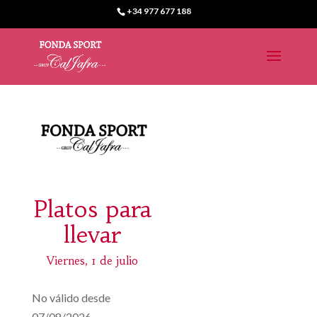
+34 977 677 188
Platos para
llevar
Viernes, 1 de julio
No válido desde
07/08/2026