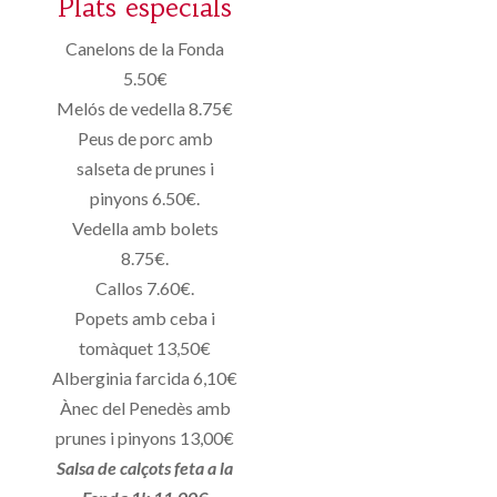
Plats especials
Canelons de la Fonda
5.50€
Melós de vedella 8.75€
Peus de porc amb
salseta de prunes i
pinyons 6.50€.
Vedella amb bolets
8.75€.
Callos 7.60€.
Popets amb ceba i
tomàquet 13,50€
Alberginia farcida 6,10€
Ànec del Penedès amb
prunes i pinyons 13,00€
Salsa de calçots feta a la