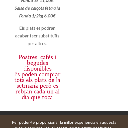
Fonda 1k 11,00€
Salsa de calçots feta a la
Fonda 1/2kg 6,00€
Els plats es podran
acabar i ser substituïts
per altres.
Postres, cafès i
begudes
disponibles
Es poden comprar
tots els plats de la
setmana però es
rebran cada un al
dia que toca
Aviso legal
Carrito
Mi cuenta
Per poder-te proporcionar la millor experiència en aquesta