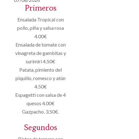
Primeros
Ensalada Tropical con
pollo, piña y salsa rosa
4.00€
Ensalada de tomate con
vinagreta de gambitas y
surimiri 4.50€
Patata, pimiento del
piquiilo, romesco y atún
4.50€
Espagetti con salsa de 4
quesos 4.00€
Gazpacho. 3.50€.
Segundos
Bistec de ternera con