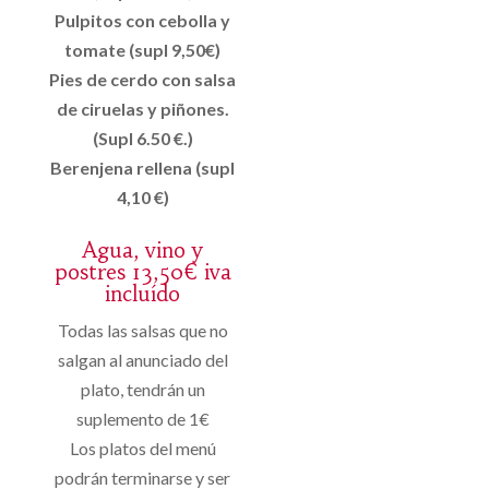
Pulpitos con cebolla y
tomate (supl 9,50€)
Pies de cerdo con salsa
de ciruelas y piñones.
(Supl 6.50 €.)
Berenjena rellena (supl
4,10 €)
Agua, vino y
postres 13,50€ iva
incluído
Todas las salsas que no
salgan al anunciado del
plato, tendrán un
suplemento de 1€
Los platos del menú
podrán terminarse y ser