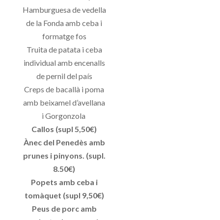
Hamburguesa de vedella
de la Fonda amb ceba i
formatge fos
Truita de patata i ceba
individual amb encenalls
de pernil del país
Creps de bacallà i poma
amb beixamel d’avellana
i Gorgonzola
Callos (supl 5,50€)
Ànec del Penedès amb
prunes i pinyons. (supl.
8.50€)
Popets amb ceba i
tomàquet (supl 9,50€)
Peus de porc amb