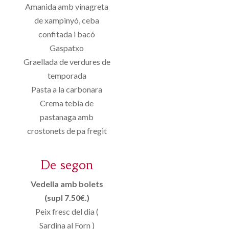
Amanida amb vinagreta
de xampinyó, ceba
confitada i bacó
Gaspatxo
Graellada de verdures de
temporada
Pasta a la carbonara
Crema tebia de
pastanaga amb
crostonets de pa fregit
De segon
Vedella amb bolets
(supl 7.50€.)
Peix fresc del dia (
Sardina al Forn )