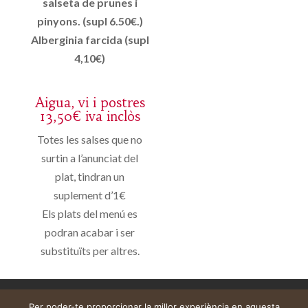
salseta de prunes i
pinyons. (supl 6.50€.)
Alberginia farcida (supl
4,10€)
Aigua, vi i postres
13,50€ iva inclòs
Totes les salses que no
surtin a l’anunciat del
plat, tindran un
suplement d’1€
Els plats del menú es
podran acabar i ser
substituïts per altres.
Aviso legal
Carrito
Mi cuenta
Per poder-te proporcionar la millor experiència en aquesta