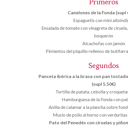
Primeros
Canelones de la Fonda (supl 
Espaguetis con mini albónd
Ensalada de tomate con vinagreta de ciruela,
boquerón
Alcachofas con jamón
Pimientos del piquillo rellenos de butifar
Segundos
Panceta ibérica a la brasa con pan tostado,
(supl 5.50€)
Tortilla de patata, cebolla y croqueta
Hamburguesa de la Fonda con pat
Anilla de calamar a la plancha sobre fon
Muslo de pollo al horno con verduritas
Pato del Penedès con ciruelas y piñon