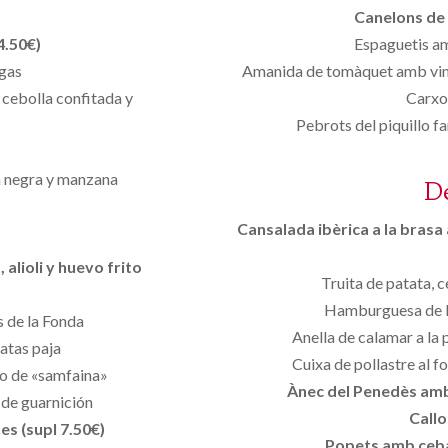
Canelons de 
4.50€)
Espaguetis a
igas
Amanida de tomàquet amb vinag
 cebolla confitada y
Carxo
Pebrots del piquillo f
ra negra y manzana
D
Cansalada ibèrica a la brasa a
 alioli y huevo frito
Truita de patata, 
Hamburguesa de l
s de la Fonda
Anella de calamar a la
atas paja
Cuixa de pollastre al 
do de «samfaina»
Ànec del Penedès amb 
 de guarnición
Callo
es (supl 7.50€)
Popets amb ceba