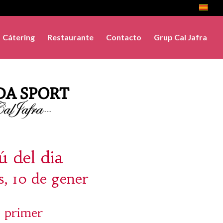
Cátering
Restaurante
Contacto
Grup Cal Jafra
 del dia
s, 10 de gener
 primer