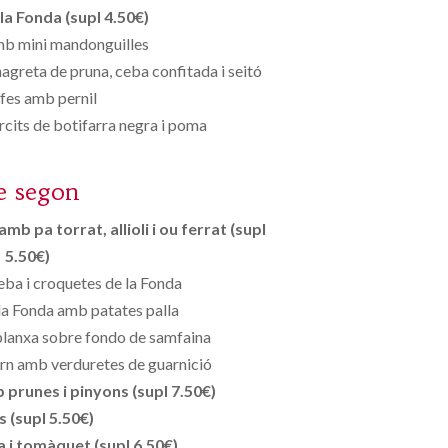
la Fonda (supl 4.50€)
mb mini mandonguilles
reta de pruna, ceba confitada i seitó
fes amb pernil
arcits de botifarra negra i poma
e segon
mb pa torrat, allioli i ou ferrat (supl
5.50€)
ceba i croquetes de la Fonda
a Fonda amb patates palla
 planxa sobre fondo de samfaina
forn amb verduretes de guarnició
prunes i pinyons (supl 7.50€)
s (supl 5.50€)
 i tomàquet (supl 6.50€)