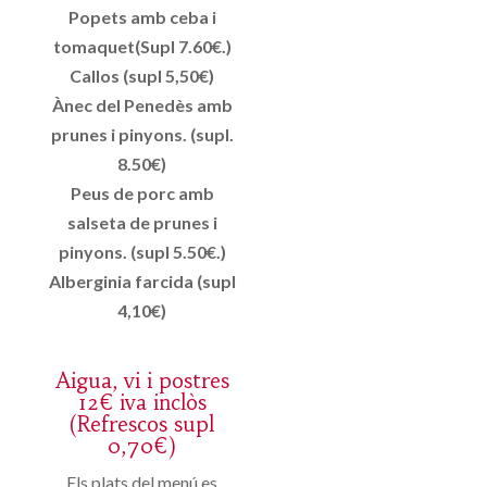
Popets amb ceba i
tomaquet(Supl 7.60€.)
Callos (supl 5,50€)
Ànec del Penedès amb
prunes i pinyons. (supl.
8.50€)
Peus de porc amb
salseta de prunes i
pinyons. (supl 5.50€.)
Alberginia farcida (supl
4,10€)
Aigua, vi i postres
12€ iva inclòs
(Refrescos supl
0,70€)
Els plats del menú es