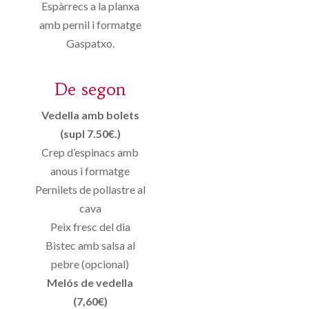
Espàrrecs a la planxa
amb pernil i formatge
Gaspatxo.
De segon
Vedella amb bolets
(supl 7.50€.)
Crep d’espinacs amb
anous i formatge
Pernilets de pollastre al
cava
Peix fresc del dia
Bistec amb salsa al
pebre (opcional)
Melós de vedella
(7,60€)