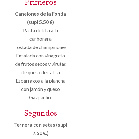
Primeros
Canelones de la Fonda
(supl 5.50 €)
Pasta del día a la
carbonara
Tostada de champiñones
Ensalada con vinagreta
de frutos secos y virutas
de queso de cabra
Espárragos a la plancha
con jamón y queso
Gazpacho.
Segundos
Ternera con setas (supl
7.50 €.)